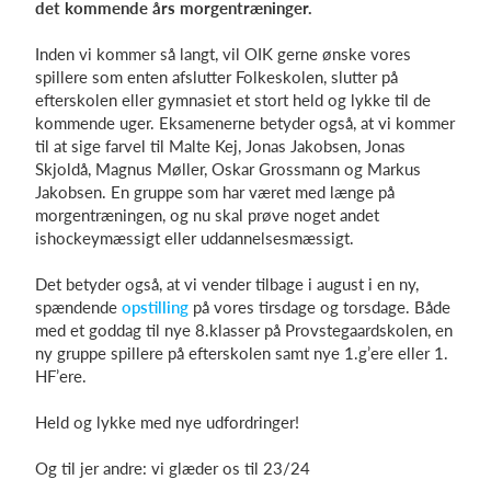
det kommende års morgentræninger.
Inden vi kommer så langt, vil OIK gerne ønske vores
spillere som enten afslutter Folkeskolen, slutter på
Log på
efterskolen eller gymnasiet et stort held og lykke til de
kommende uger. Eksamenerne betyder også, at vi kommer
til at sige farvel til Malte Kej, Jonas Jakobsen, Jonas
Skjoldå, Magnus Møller, Oskar Grossmann og Markus
Jakobsen. En gruppe som har været med længe på
morgentræningen, og nu skal prøve noget andet
ishockeymæssigt eller uddannelsesmæssigt.
Det betyder også, at vi vender tilbage i august i en ny,
spændende
opstilling
på vores tirsdage og torsdage. Både
med et goddag til nye 8.klasser på Provstegaardskolen, en
ny gruppe spillere på efterskolen samt nye 1.g’ere eller 1.
HF’ere.
Held og lykke med nye udfordringer!
Og til jer andre: vi glæder os til 23/24