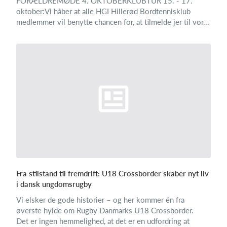
FORÆLDREMØDE 4. OKTOBERKLUBTUR 15. - 17.
oktober:Vi håber at alle HGI Hillerød Bordtennisklub
medlemmer vil benytte chancen for, at tilmelde jer til vor...
Fra stilstand til fremdrift: U18 Crossborder skaber nyt liv
i dansk ungdomsrugby
Vi elsker de gode historier – og her kommer én fra
øverste hylde om Rugby Danmarks U18 Crossborder.
Det er ingen hemmelighed, at det er en udfordring at