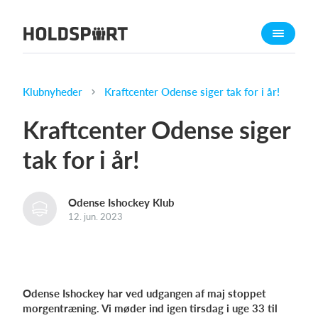
Om Holdsport
Om os
Mød os
Klubnyheder
Kraftcenter Odense siger tak for i år!
Karriere
Kraftcenter Odense siger
Presseomtale
tak for i år!
Funktioner
Kalender
Odense Ishockey Klub
Kontingentopkrævning
12. jun. 2023
Hjemmeside
Webshop
Billetsystem
Odense Ishockey har ved udgangen af maj stoppet
morgentræning. Vi møder ind igen tirsdag i uge 33 til
Hvad koster det?