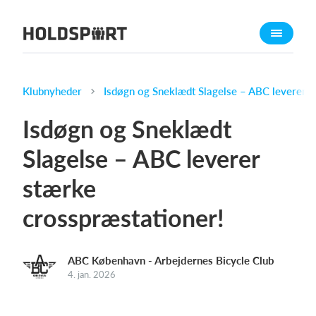
Om Holdsport
Om os
Mød os
Klubnyheder
Isdøgn og Sneklædt Slagelse – ABC leverer s
Karriere
Isdøgn og Sneklædt
Presseomtale
Slagelse – ABC leverer
Funktioner
stærke
Kalender
Kontingentopkrævning
crosspræstationer!
Hjemmeside
Webshop
ABC København - Arbejdernes Bicycle Club
Billetsystem
4. jan. 2026
Hvad koster det?