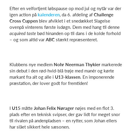
Efter en velfortjent løbspause op mod jul og nytår var der
igen action på
kalenderen
, da 6. afdeling af
Challenge
Cross Cuppen
blev afviklet i et snedækket Slagelse
Log på
ovenpå vinterens første isdøgn. Dem med hang til denne
acquired taste
bød hinanden op til dans i de kolde forhold
– og som altid var
ABC
stærkt repræsenteret.
Klubbens nye medlem
Nohr Neerman Thykier
markerede
sin debut i den rød-hvid-blå trøje med manér og kørte
markant fra alt og alle i
U13-klassen
. En imponerende
præstation, der lover godt for fremtiden!
I
U15
måtte
Johan Felix Nørager
nøjes med en flot 3.
plads efter en teknisk svipser, der gav lidt for meget snor
til rivalen på andenpladsen – en rytter, som Johan ellers
har slået sikkert hele sæsonen.