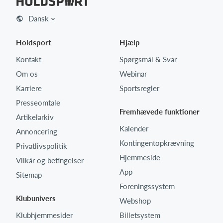
Dansk
Holdsport
Hjælp
Kontakt
Spørgsmål & Svar
Om os
Webinar
Karriere
Sportsregler
Presseomtale
Fremhævede funktioner
Artikelarkiv
Kalender
Annoncering
Kontingentopkrævning
Privatlivspolitik
Hjemmeside
Vilkår og betingelser
App
Sitemap
Foreningssystem
Klubunivers
Webshop
Klubhjemmesider
Billetsystem