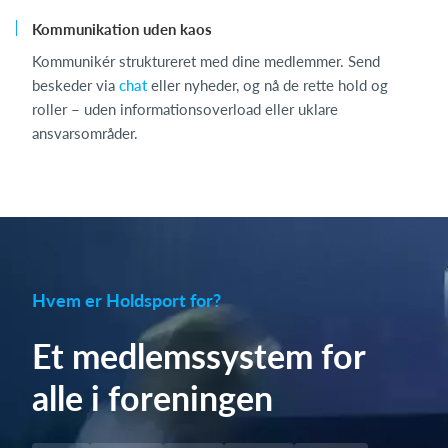
Kommunikation uden kaos
Kommunikér struktureret med dine medlemmer. Send
beskeder via
chat
eller nyheder, og nå de rette hold og
roller – uden informationsoverload eller uklare
ansvarsområder.
Hvem er Holdsport for?
Et medlemssystem for
alle i foreningen