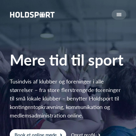
Om Holdsport
Om os
Mød os
Karriere
Mere tid til sport
Presseomtale
Funktioner
Kalender
Tusindvis af klubber og foreninger i alle
størrelser – fra store flerstrengede foreninger
Kontingentopkrævning
til små lokale klubber – benytter Holdsport til
Hjemmeside
kontingentopkrævning, kommunikation og
Webshop
medlemsadministration online.
Billetsystem
Hvad koster det?
Book et online møde
Opret profil