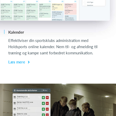
Kalender
Ch
Effektiviser din sportsklubs administration med
Ch
Holdsports online kalender. Nem til- og afmelding til
de
træning og kampe samt forbedret kommunikation.
få
Læs mere
L