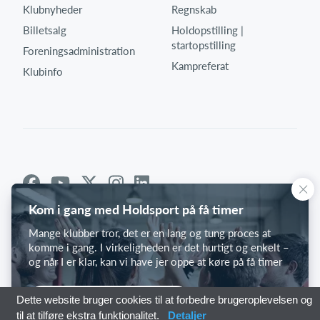
Klubnyheder
Regnskab
Billetsalg
Holdopstilling |
startopstilling
Foreningsadministration
Kampreferat
Klubinfo
Kom i gang med Holdsport på få timer
Mange klubber tror, det er en lang og tung proces at
komme i gang. I virkeligheden er det hurtigt og enkelt –
og når I er klar, kan vi have jer oppe at køre på få timer
Kom i gang med Holdsport
Dette website bruger cookies til at forbedre brugeroplevelsen og
til at tilføre ekstra funktionalitet.
Detaljer