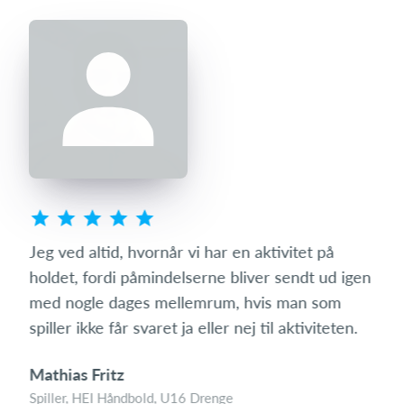
s
Jeg ved altid, hvornår vi har en aktivitet på
Som 
ret
holdet, fordi påmindelserne bliver sendt ud igen
hvo
mit
med nogle dages mellemrum, hvis man som
den 
spiller ikke får svaret ja eller nej til aktiviteten.
med
Mathias Fritz
Tin
Spiller, HEI Håndbold, U16 Drenge
Foræ