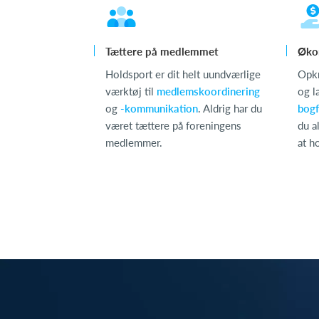
Tættere på medlemmet
Øko
Holdsport er dit helt uundværlige
Opk
værktøj til
medlemskoordinering
og l
og
-kommunikation
. Aldrig har du
bogf
været tættere på foreningens
du al
medlemmer.
at h