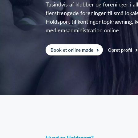
Tusindvis af klubber og foreninger i all
flerstrengede foreninger til små lokal
Holdsport til kontingentopkrævning,
medlemsadministration online.
Book et online møde
Opret profil
Hvad er Holdsport?