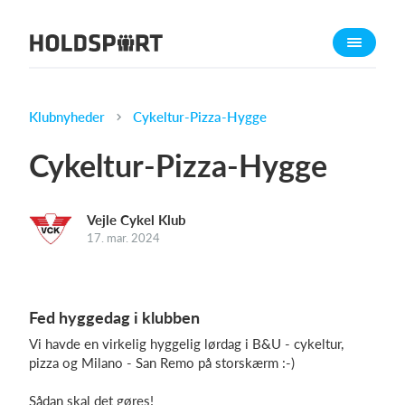
Om Holdsport
Om os
Mød os
Klubnyheder
Cykeltur-Pizza-Hygge
Karriere
Cykeltur-Pizza-Hygge
Presseomtale
Funktioner
Vejle Cykel Klub
Kalender
17. mar. 2024
Kontingentopkrævning
Hjemmeside
Fed hyggedag i klubben
Webshop
Vi havde en virkelig hyggelig lørdag i B&U - cykeltur,
Billetsystem
pizza og Milano - San Remo på storskærm :-)
Hvad koster det?
Sådan skal det gøres!