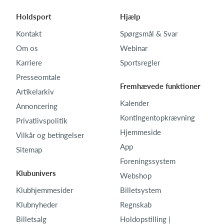
Holdsport
Hjælp
Kontakt
Spørgsmål & Svar
Om os
Webinar
Karriere
Sportsregler
Presseomtale
Fremhævede funktioner
Artikelarkiv
Kalender
Annoncering
Kontingentopkrævning
Privatlivspolitik
Hjemmeside
Vilkår og betingelser
App
Sitemap
Foreningssystem
Klubunivers
Webshop
Klubhjemmesider
Billetsystem
Klubnyheder
Regnskab
Billetsalg
Holdopstilling |