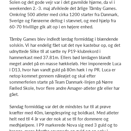
Solen og det gode vejr var i det gavmilde hjørne, da vi i
weekenden 2.-3. maj afviklede det årlige Tårnby Games.
Omkring 500 atleter med cirka 1200 starter fra Danmark,
Sverige og Færøerne deltog i stævnet, og med hjælp fra
Log på
60-70 frivillige gik alt op i en højere enhed.
Tårnby Games blev indledt lørdag formiddag i blændende
solskin. Vi har endelig fået sat det nye kastebur op, og det
udnyttede Silke til at sætte ny P19-klubrekord i
hammerkast med 37.81m. Ellers bød lørdagen blandt
meget andet på en masse hækkeløb. Her imponerede Luca
i D13, hvor han vandt guld på 80m hæk i ny PR. Luca er
netop kommet gennem nåleøjet og skal efter
sommerferien starte på Team Danmark-linjen på Nørre
Fælled Skole, hvor flere andre Amager-atleter går eller har
gået.
Søndag formiddag var det de mindstes tur til at prøve
kræfter med 40m, længdespring og boldkast. Med atleter
helt ned til 4 år var der nok at se til for dommere og
medhjælpere. I P9 markerede Nova sig med 3 guld og to