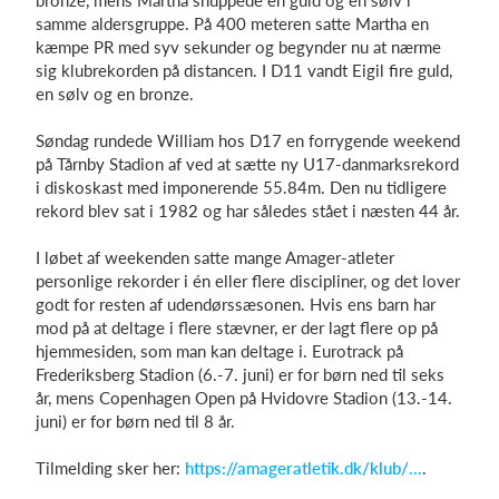
bronze, mens Martha snuppede en guld og en sølv i
samme aldersgruppe. På 400 meteren satte Martha en
kæmpe PR med syv sekunder og begynder nu at nærme
sig klubrekorden på distancen. I D11 vandt Eigil fire guld,
en sølv og en bronze.
Søndag rundede William hos D17 en forrygende weekend
på Tårnby Stadion af ved at sætte ny U17-danmarksrekord
i diskoskast med imponerende 55.84m. Den nu tidligere
rekord blev sat i 1982 og har således stået i næsten 44 år.
I løbet af weekenden satte mange Amager-atleter
personlige rekorder i én eller flere discipliner, og det lover
godt for resten af udendørssæsonen. Hvis ens barn har
mod på at deltage i flere stævner, er der lagt flere op på
hjemmesiden, som man kan deltage i. Eurotrack på
Frederiksberg Stadion (6.-7. juni) er for børn ned til seks
år, mens Copenhagen Open på Hvidovre Stadion (13.-14.
juni) er for børn ned til 8 år.
Tilmelding sker her:
https://amageratletik.dk/klub/...
.