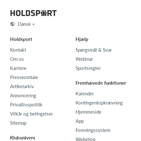
Dansk
Holdsport
Hjælp
Kontakt
Spørgsmål & Svar
Om os
Webinar
Karriere
Sportsregler
Presseomtale
Fremhævede funktioner
Artikelarkiv
Kalender
Annoncering
Kontingentopkrævning
Privatlivspolitik
Hjemmeside
Vilkår og betingelser
App
Sitemap
Foreningssystem
Klubunivers
Webshop