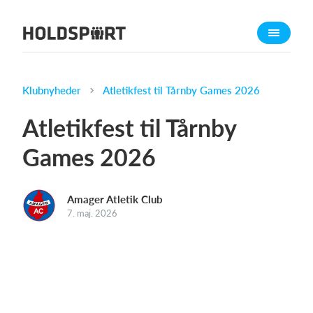
Om Holdsport
Om os
Mød os
Klubnyheder
Atletikfest til Tårnby Games 2026
Karriere
Atletikfest til Tårnby
Presseomtale
Games 2026
Funktioner
Kalender
Amager Atletik Club
Kontingentopkrævning
7. maj. 2026
Hjemmeside
Webshop
Billetsystem
Hvad koster det?