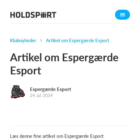
Om Holdsport
Om os
Mød os
Klubnyheder
Artikel om Espergærde Esport
Karriere
Artikel om Espergærde
Presseomtale
Esport
Funktioner
Kalender
Espergærde Esport
Kontingentopkrævning
24. jul. 2024
Hjemmeside
Webshop
Billetsystem
Læs denne fine artikel om Espergærde Esport
Hvad koster det?