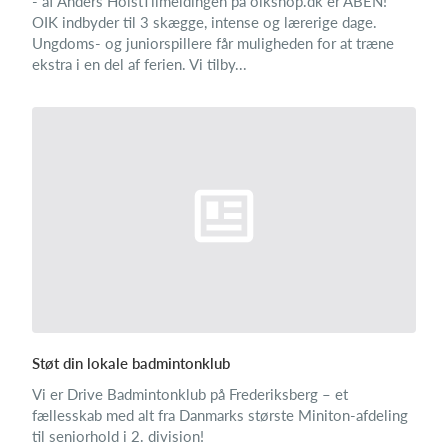
- af Anders HolstTilmeldingen på oikshop.dk er ÅBEN!
OIK indbyder til 3 skægge, intense og lærerige dage.
Ungdoms- og juniorspillere får muligheden for at træne
ekstra i en del af ferien. Vi tilby...
Støt din lokale badmintonklub
Vi er Drive Badmintonklub på Frederiksberg – et
fællesskab med alt fra Danmarks største Miniton-afdeling
til seniorhold i 2. division!