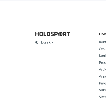
Hol
Kont
Dansk
Om 
Karr
Pres
Arti
Ann
Priv
Vilk
Site