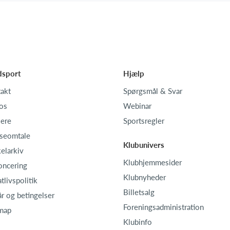
dsport
Hjælp
akt
Spørgsmål & Svar
os
Webinar
iere
Sportsregler
seomtale
Klubunivers
kelarkiv
Klubhjemmesider
oncering
Klubnyheder
atlivspolitik
Billetsalg
år og betingelser
Foreningsadministration
map
Klubinfo