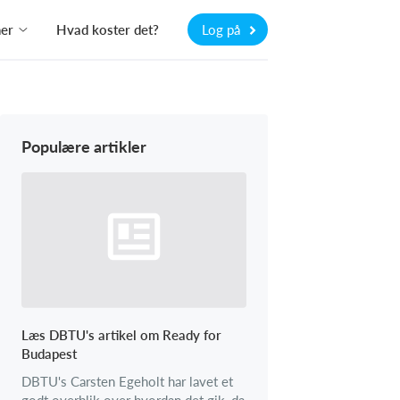
ner
Hvad koster det?
Log på
Populære artikler
Læs DBTU's artikel om Ready for
Budapest
DBTU's Carsten Egeholt har lavet et
godt overblik over hvordan det gik, da