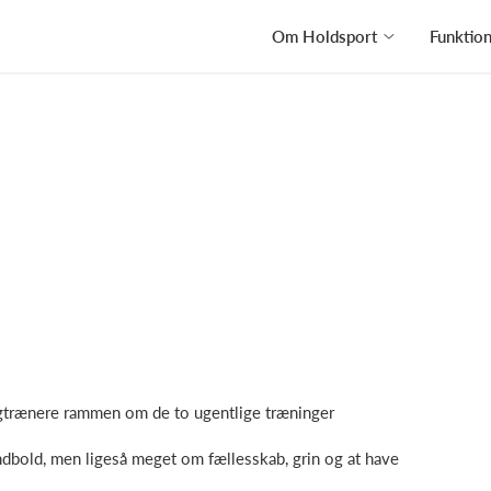
Om Holdsport
Funktio
gtrænere rammen om de to ugentlige træninger
dbold, men ligeså meget om fællesskab, grin og at have