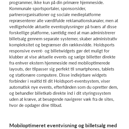
programmer, ikke kun på din primære hjemmeside.
Kommunale sportsportaler, sponsorsider,
partnerorganisationer og sociale medieplatforme
repræsenterer alle værdifulde reklamationskanaler, men at
Log på
vedligeholde aktuelle eventoplysninger på tværs af disse
forskellige platforme, samtidig med at man administrerer
billetsalg gennem separate systemer, skaber administrativ
kompleksitet og begrænser din rækkevidde. Holdsports
responsive event- og billetwidgets gør det muligt for
klubber at vise aktuelle events og sælge billetter direkte
fra enhver ekstern hjemmeside med mobiloptimerede
layouts, der tilpasser sig perfekt til smartphones, tablets
og stationære computere. Disse indlejrbare widgets
forbinder i realtid til dit Holdsport-eventsystem, viser
automatisk nye events, efterhånden som du opretter dem,
og behandler billetkøb direkte ind i dit styringssystem
uden at kræve, at besøgende navigerer væk fra de sites,
hvor de opdager dine tilbud.
Mobiloptimeret eventvisning og billetsalg med