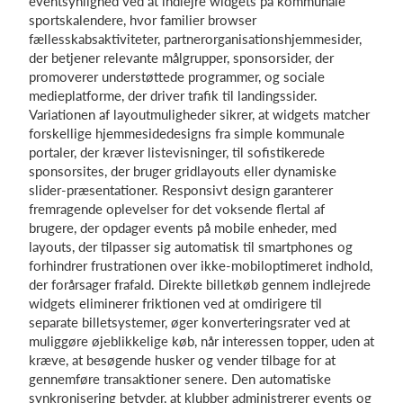
eventsynlighed ved at indlejre widgets på kommunale
sportskalendere, hvor familier browser
fællesskabsaktiviteter, partnerorganisationshjemmesider,
der betjener relevante målgrupper, sponsorsider, der
promoverer understøttede programmer, og sociale
medieplatforme, der driver trafik til landingssider.
Variationen af layoutmuligheder sikrer, at widgets matcher
forskellige hjemmesidedesigns fra simple kommunale
portaler, der kræver listevisninger, til sofistikerede
sponsorsites, der bruger gridlayouts eller dynamiske
slider-præsentationer. Responsivt design garanterer
fremragende oplevelser for det voksende flertal af
brugere, der opdager events på mobile enheder, med
layouts, der tilpasser sig automatisk til smartphones og
forhindrer frustrationen over ikke-mobiloptimeret indhold,
der forårsager frafald. Direkte billetkøb gennem indlejrede
widgets eliminerer friktionen ved at omdirigere til
separate billetsystemer, øger konverteringsrater ved at
muliggøre øjeblikkelige køb, når interessen topper, uden at
kræve, at besøgende husker og vender tilbage for at
gennemføre transaktioner senere. Den automatiske
synkronisering betyder, at klubber administrerer events og