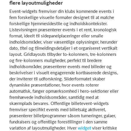
flere layoutmuligheder
Event-widgets fremviser din klubs kommende events i
fem forskellige visuelle formater designet til at matche
forskellige hjemmesidestile og indholdskontekster.
Listevisningen præsenterer events i et rent, kronologisk
format, ideelt til sidepanelplaceringer eller smalle
indholdsområder, viser væsentlige oplysninger, herunder
dato, titel og tilmeldingsdetaljer i et organiseret vertikalt
layout. Gridlayouts tilbyder to-kolonners, tre-kolonners
og fire-kolonners muligheder, perfekt til bredere
indholdsområder, præsenterer events med billeder og
beskrivelser i visuelt engagerende kortbaserede designs,
der inviterer til udforskning. Sliderformatet skaber
dynamiske præsentationer, hvor events roterer
automatisk, fanger opmærksomhed i hero-sektioner eller
fremhævede indholdsområder, samtidig med at
skærmplads bevares. Offentlige billetevent-widgets
fremviser specifikt events med billetsalg aktiveret,
præsenterer billetprogrammer såsom turneringer, galaer,
fundraisers og offentlige forestillinger i den samme
variation af layoutmuligheder. Hver
widget
viser kritiske