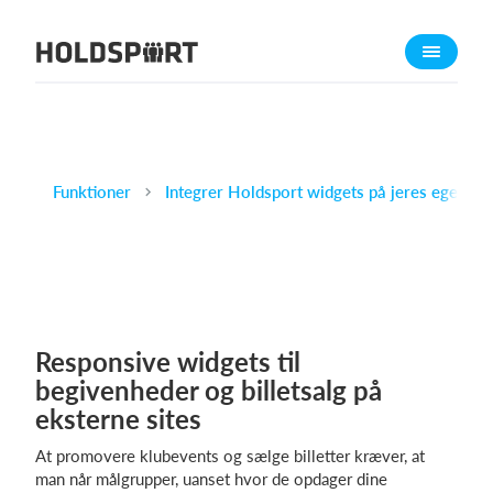
Om Holdsport
Om os
Mød os
Karriere
Funktioner
Integrer Holdsport widgets på jeres egen h
Presseomtale
Funktioner
Kalender
Kontingentopkrævning
Responsive widgets til
Hjemmeside
begivenheder og billetsalg på
Webshop
eksterne sites
Billetsystem
At promovere klubevents og sælge billetter kræver, at
man når målgrupper, uanset hvor de opdager dine
Hvad koster det?