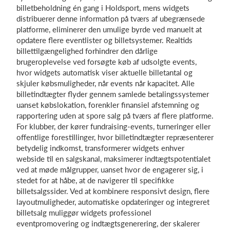
billetbeholdning én gang i Holdsport, mens widgets
distribuerer denne information på tværs af ubegrænsede
platforme, eliminerer den umulige byrde ved manuelt at
opdatere flere eventlister og billetsystemer. Realtids
billettilgængelighed forhindrer den dårlige
brugeroplevelse ved forsøgte køb af udsolgte events,
hvor widgets automatisk viser aktuelle billetantal og
skjuler købsmuligheder, når events når kapacitet. Alle
billetindtægter flyder gennem samlede betalingssystemer
uanset købslokation, forenkler finansiel afstemning og
rapportering uden at spore salg på tværs af flere platforme.
For klubber, der kører fundraising-events, turneringer eller
offentlige forestillinger, hvor billetindtægter repræsenterer
betydelig indkomst, transformerer widgets enhver
webside til en salgskanal, maksimerer indtægtspotentialet
ved at møde målgrupper, uanset hvor de engagerer sig, i
stedet for at håbe, at de navigerer til specifikke
billetsalgssider. Ved at kombinere responsivt design, flere
layoutmuligheder, automatiske opdateringer og integreret
billetsalg muliggør widgets professionel
eventpromovering og indtægtsgenerering, der skalerer