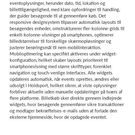
eventoplysninger, herunder dato, tid, lokation og
billettilgængelighed, med klare opfordringer til handling,
der guider besøgende til at gennemføre køb. Det
responsive designsystem tilpasser automatisk layouts til
besøgendes enheder, omstrukturerer fler-kolonne-grids til
enkelt-kolonne-visninger på smartphones, optimerer
billedstørrelser til forskellige skærmopløsninger og
justerer berøringsmål til nem mobilinteraktion.
Mobiloptimering kan specifikt aktiveres under widget-
konfiguration, hvilket skaber layouts prioriteret til
smartphonevisning med større skrifttyper, forenklet
navigation og touch-venlige interfaces. Alle widgets
opdateres automatisk, når events oprettes, ændres eller
udsolgt i Holdsport, hvilket sikrer, at viste oplysninger
forbliver aktuelle uden manuelle opdateringer på tværs af
flere platforme. Billetkøb sker direkte gennem indlejrede
widgets, hvor besøgende gennemfører sikre transaktioner
og modtager bekræftelses-e-mails uden at forlade den
eksterne hjemmeside, hvor de opdagede eventet.