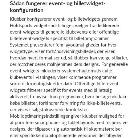
Sådan fungerer event- og billetwidget-
konfiguration
Klubber konfigurerer event- og billetwidgets gennem
Holdsports widget-indstillinger, vælger fra dedikerede
event-widgets til generelle klubevents eller offentlige
billetevent-widgets specifikt til billetprogrammer.
Systemet præsenterer fem layoutmuligheder for hver
widgettype, viser forhåndsvisningsbilleder, der viser,
hvordan hvert format ser ud, så klubber kan vælge stilarter,
der matcher deres målhjemmesiders designs. For generelle
event-widgets inkluderer systemet automatisk alle
klubevents i visningen, viser kommende programmer
sorteret kronologisk efter dato. Offentlige billetevent-
widgets filtrerer specifikt for events med billetsalg
aktiveret, fremviser kun programmer, hvor besøgende kan
købe billetter, forhindrer forvirring fra ikke-billetevents,
der vises i salgsfokuserede kontekster.
Mobiloptimeringsindstillinger giver klubber mulighed for
at prioritere smartphone- og tabletlayouts med responsive
designs, der tilpasser sig automatisk til skærmstørrelser
eller specifikke mobiloptimerede versioner, der tilbyder