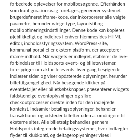
forbedrede oplevelser for mobilbesøgende. Efterhånden
som konfigurationsvalg foretages, genererer systemet
brugerdefineret iframe-kode, der inkorporerer alle valgte
parametre, herunder widgettype, layoutstil og
mobiloptimeringsindstillinger. Denne kode kan kopieres
øjeblikkeligt og indlejres i enhver hjemmesides HTML-
editor, indholdsstyringssystem, WordPress-site,
kommunal portal eller ekstern platform, der accepterer
iframe-indhold. Når widgets er indlejret, etablerer de live-
forbindelser til Holdsports event- og billetsystemer,
forespørger om aktuelle events, hver gang besøgende
indlæser sider, og viser opdaterede oplysninger, herunder
billettilgængelighed. Når besøgende klikker på
eventdetaljer eller billetkøbsknapper, præsenterer widgets
fuldstændige eventoplysninger og sikre
checkoutprocesser direkte inden for den indlejrede
kontekst, indsamler betalingsoplysninger, behandler
transaktioner og udsteder billetter uden at omdirigere til
eksterne sites. Alle billetsalg behandles gennem
Holdsports integrerede betalingssystemer, hvor indtægter
flyder til klubkonti, og deltageroplysninger vises i