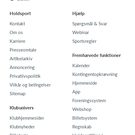
Holdsport
Hjælp
Kontakt
Spørgsmål & Svar
Om os
Webinar
Karriere
Sportsregler
Presseomtale
Fremhævede funktioner
Artikelarkiv
Kalender
Annoncering
Kontingentopkrævning
Privatlivspolitik
Hjemmeside
Vilkår og betingelser
App
Sitemap
Foreningssystem
Klubunivers
Webshop
Klubhjemmesider
Billetsystem
Klubnyheder
Regnskab