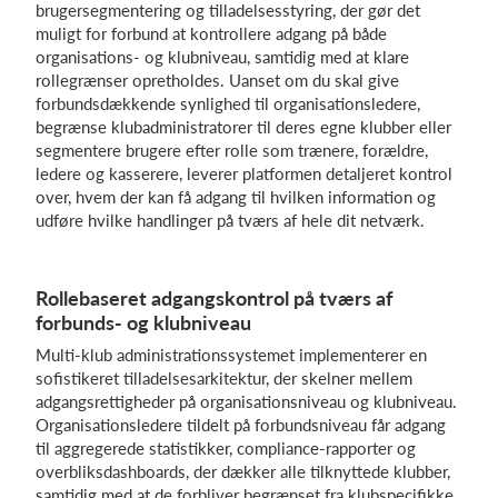
brugersegmentering og tilladelsesstyring, der gør det
muligt for forbund at kontrollere adgang på både
organisations- og klubniveau, samtidig med at klare
Log på
rollegrænser opretholdes. Uanset om du skal give
forbundsdækkende synlighed til organisationsledere,
begrænse klubadministratorer til deres egne klubber eller
segmentere brugere efter rolle som trænere, forældre,
ledere og kasserere, leverer platformen detaljeret kontrol
over, hvem der kan få adgang til hvilken information og
udføre hvilke handlinger på tværs af hele dit netværk.
Rollebaseret adgangskontrol på tværs af
forbunds- og klubniveau
Multi-klub administrationssystemet implementerer en
sofistikeret tilladelsesarkitektur, der skelner mellem
adgangsrettigheder på organisationsniveau og klubniveau.
Organisationsledere tildelt på forbundsniveau får adgang
til aggregerede statistikker, compliance-rapporter og
overbliksdashboards, der dækker alle tilknyttede klubber,
samtidig med at de forbliver begrænset fra klubspecifikke