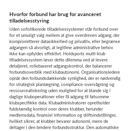
Hvorfor forbund har brug for avanceret
tilladelsesstyring
Uden sofistikerede tilladelsessystemer står forbund over
for et umuligt valg mellem at give overdreven adgang, der
kompromitterer datasikkerhed og privatliv, eller begrænse
adgangen så alvorligt, at legitime administrative behov
ikke kan opfyldes effektivt. Holdsports multi-klub
tilladelsessystem løser dette dilemma ved at levere
detaljeret, rollebaseret adgangskontrol, der balancerer
forbundsoverblik med klubautonomi. Organisationsledere
opnår den forbundsdækkende synlighed, der er nødvendig
for strategisk planlægning, compliance-overvågning og
ressourceallokering uden mulighed for at blande sig i
daglige kluboperationer eller få adgang til følsomme
klubspecifikke data. Klubadministratorer opretholder
fuldstændig kontrol over deres klubber, herunder
medlemsdata, finansiel information og driftsindstillinger,
hvilket sikrer, at klubber bevarer autonomi, mens de
deltager i den bredere forbundsstruktur. Den automatiske