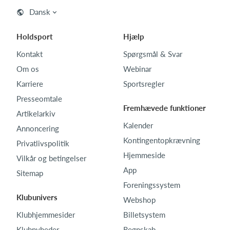
Dansk
Holdsport
Hjælp
Kontakt
Spørgsmål & Svar
Om os
Webinar
Karriere
Sportsregler
Presseomtale
Fremhævede funktioner
Artikelarkiv
Kalender
Annoncering
Kontingentopkrævning
Privatlivspolitik
Hjemmeside
Vilkår og betingelser
App
Sitemap
Foreningssystem
Klubunivers
Webshop
Klubhjemmesider
Billetsystem
Klubnyheder
Regnskab