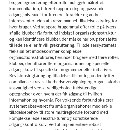
brugersegmentering efter rolle muliggør målrettet
kommunikation, filtreret rapportering og passende
adgangsniveauer for trænere, forældre og andre
interessenter uden at kræve manuel tilladelsesstyring for
hver bruger. Ved at spore brugerantal efter rolle på tværs
af alle klubber får forbund indsigt i organisationsstruktur
og kan identificere klubber, der måske har brug for støtte
til ledelse eller frivilligrekruttering. Tilladelsessystemets
fleksibilitet imødekommer komplekse
organisationsstrukturer, herunder brugere med flere roller,
klubber, der tilhører flere organisationer, og specielle
adgangskrav til specifikke programmer eller initiativer.
Revisionslogføring og tilladelsestilsporing understøtter
compliance-krav, sikkerhedsovervågning og organisatorisk
ansvarlighed ved at vedligeholde fuldstændige
optegnelser over, hvem der fik adgang til hvilken
information og hvornår. For voksende forbund skalerer
systemet ubesværet fra små organisationer med enkle
tilladelsebehov til store multiregionale forbund med
komplekse ledelsesstrukturer og sofistikerede
adgangskontrolkrav. Ved at implementere robust