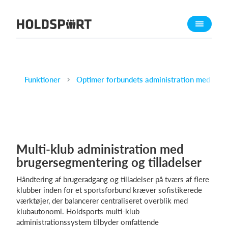
Om Holdsport
Om os
Mød os
Karriere
Funktioner
Optimer forbundets administration med Hold
Presseomtale
Funktioner
Kalender
Multi-klub administration med
Kontingentopkrævning
brugersegmentering og tilladelser
Hjemmeside
Håndtering af brugeradgang og tilladelser på tværs af flere
Webshop
klubber inden for et sportsforbund kræver sofistikerede
Billetsystem
værktøjer, der balancerer centraliseret overblik med
klubautonomi. Holdsports multi-klub
administrationssystem tilbyder omfattende
Hvad koster det?