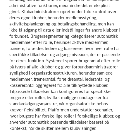
administrative funktioner, medmindre det er eksplicit
givet. Klubadministratorer opretholder fuld kontrol over
deres egne klubber, herunder medlemsstyring,
aktivitetsplanlægning og betalingsbehandling, men kan
ikke få adgang til data eller indstillinger fra andre klubber i
forbundet. Brugersegmentering kategoriserer automatisk
medlemmer efter rolle, herunder aktive medlemmer,
trænere, forældre, ledere og kasserere, hvor hver rolle har
specifikke tilladelser og adgangsniveauer, der er passende
for deres funktion. Systemet sporer brugerantal efter rolle
på tværs af alle klubber og giver forbundsadministratorer
synlighed i organisationsstrukturen, herunder samlede
medlemmer, trænerantal, forældreantal, lederantal og
kassererantal aggregeret fra alle tilknyttede klubber.
Tilpassede tilladelser kan konfigureres for specifikke
brugere eller roller, hvilket muliggør undtagelser fra
standardadgangsmønstre, når organisatoriske behov
kræver fleksibilitet. Platformen understøtter scenarier,
hvor brugere har forskellige roller i forskellige klubber, og
anvender automatisk passende tilladelser baseret på
kontekst, når de skifter mellem klubvisninger.