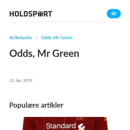
Om Holdsport
Om os
Mød os
Artikelarkiv
Odds, Mr Green
Karriere
Odds, Mr Green
Presseomtale
Funktioner
Kalender
11. dec. 2019
Kontingentopkrævning
Hjemmeside
Populære artikler
Webshop
Billetsystem
Hvad koster det?