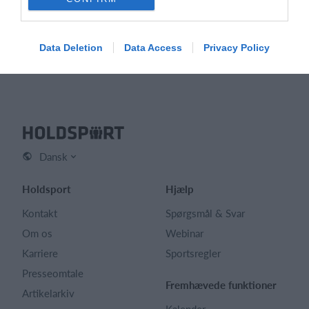
Der er pt. ikke åbnet for tilmelding
Data Deletion
Data Access
Privacy Policy
Dansk
Holdsport
Hjælp
Kontakt
Spørgsmål & Svar
Om os
Webinar
Karriere
Sportsregler
Presseomtale
Fremhævede funktioner
Artikelarkiv
Kalender