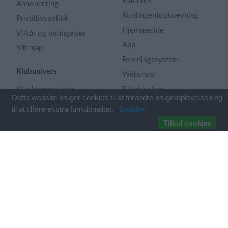
Annoncering
Kontingentopkrævning
Privatlivspolitik
Hjemmeside
Vilkår og betingelser
App
Sitemap
Foreningssystem
Klubunivers
Webshop
Klubhjemmesider
Billetsystem
Dette website bruger cookies til at forbedre brugeroplevelsen og
Klubnyheder
Regnskab
Detaljer
til at tilføre ekstra funktionalitet.
Billetsalg
Holdopstilling |
Tillad cookies
startopstilling
Foreningsadministration
Kampreferat
Klubinfo