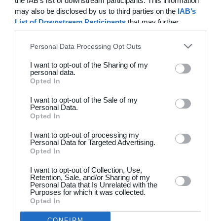
Mandag kl. 17:15-18:15
the IAB’s list of downstream participants. This information
may also be disclosed by us to third parties on the
IAB’s
Hold: Drenge/Piger årgang 2021-2022
List of Downstream Participants
that may further
Tirsdag kl. 16:15-17:00
disclose it to other third parties.
Børne holdene starter i uge 33 og slutter i uge 41
Personal Data Processing Opt Outs
Sted: Fodboldbanen i Ørslev
Pris: 200,- kr. pr. hold
I want to opt-out of the Sharing of my
Træner: Tina
personal data.
Opted In
Hjælpetræner for årgang 17/18 og 19/20: Johan
Kom i tøj barnet kan spille fodbold i, og vær klar på
I want to opt-out of the Sale of my
Personal Data.
fodboldbanen i Ørslev når holdet starter.
Opted In
Pris
200,00 kr.
I want to opt-out of processing my
Personal Data for Targeted Advertising.
Tilmelding
Opted In
11. aug. 2025, kl. 15.30 - 17. okt. 2025, kl. 15.15
I want to opt-out of Collection, Use,
Retention, Sale, and/or Sharing of my
Pladser
Personal Data that Is Unrelated with the
19 / 999
Purposes for which it was collected.
Opted In
CONFIRM