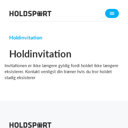
Om Holdsport
Om os
Mød os
Holdinvitation
Karriere
Holdinvitation
Presseomtale
Invitationen er ikke længere gyldig fordi holdet ikke længere
Funktioner
eksisterer. Kontakt venligst din træner hvis du tror holdet
Kalender
stadig eksisterer
Kontingentopkrævning
Hjemmeside
Webshop
Billetsystem
Hvad koster det?