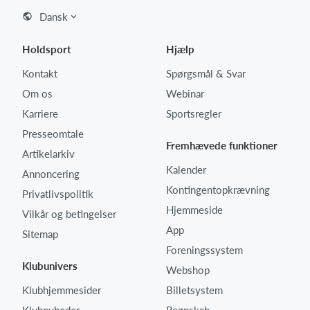
Dansk
Holdsport
Hjælp
Log på
Kontakt
Spørgsmål & Svar
Om os
Webinar
Karriere
Sportsregler
Presseomtale
Fremhævede funktioner
Artikelarkiv
Kalender
Annoncering
Kontingentopkrævning
Privatlivspolitik
Hjemmeside
Vilkår og betingelser
App
Sitemap
Foreningssystem
Klubunivers
Webshop
Klubhjemmesider
Billetsystem
Klubnyheder
Regnskab