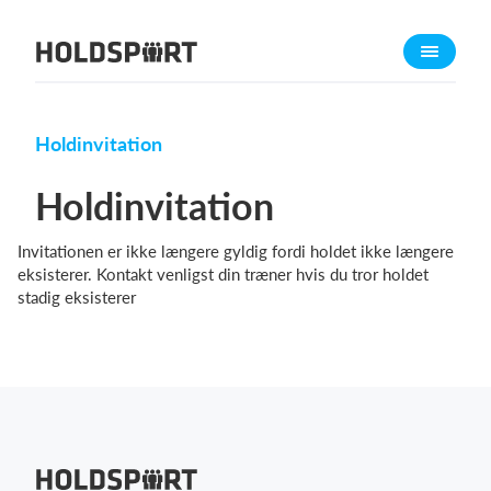
Om Holdsport
Om os
Mød os
Holdinvitation
Karriere
Holdinvitation
Presseomtale
Invitationen er ikke længere gyldig fordi holdet ikke længere
Funktioner
eksisterer. Kontakt venligst din træner hvis du tror holdet
Kalender
stadig eksisterer
Kontingentopkrævning
Hjemmeside
Webshop
Billetsystem
Hvad koster det?