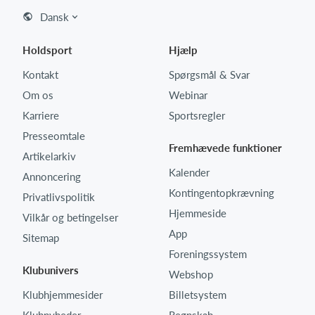
Dansk
Holdsport
Hjælp
Log på
Kontakt
Spørgsmål & Svar
Om os
Webinar
Karriere
Sportsregler
Presseomtale
Fremhævede funktioner
Artikelarkiv
Kalender
Annoncering
Kontingentopkrævning
Privatlivspolitik
Hjemmeside
Vilkår og betingelser
App
Sitemap
Foreningssystem
Klubunivers
Webshop
Klubhjemmesider
Billetsystem
Klubnyheder
Regnskab