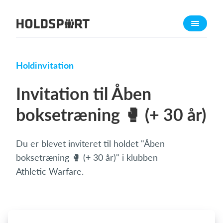
Om Holdsport
Om os
Mød os
Holdinvitation
Karriere
Invitation til Åben
Presseomtale
boksetræning 🥊 (+ 30 år)
Funktioner
Kalender
Du er blevet inviteret til holdet "Åben
Kontingentopkrævning
boksetræning 🥊 (+ 30 år)" i klubben
Hjemmeside
Athletic Warfare.
Webshop
Billetsystem
Hvad koster det?