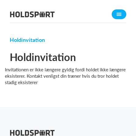
Om Holdsport
Om os
Mød os
Holdinvitation
Karriere
Holdinvitation
Presseomtale
Invitationen er ikke længere gyldig fordi holdet ikke længere
Funktioner
eksisterer. Kontakt venligst din træner hvis du tror holdet
Kalender
stadig eksisterer
Kontingentopkrævning
Hjemmeside
Webshop
Billetsystem
Hvad koster det?