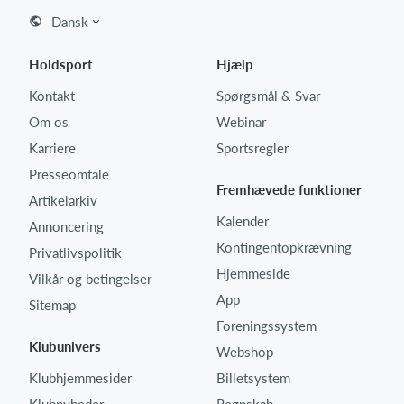
Dansk
Holdsport
Hjælp
Log på
Kontakt
Spørgsmål & Svar
Om os
Webinar
Karriere
Sportsregler
Presseomtale
Fremhævede funktioner
Artikelarkiv
Kalender
Annoncering
Kontingentopkrævning
Privatlivspolitik
Hjemmeside
Vilkår og betingelser
App
Sitemap
Foreningssystem
Klubunivers
Webshop
Klubhjemmesider
Billetsystem
Klubnyheder
Regnskab