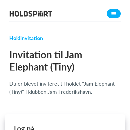
Om Holdsport
Om os
Mød os
Holdinvitation
Karriere
Invitation til Jam
Presseomtale
Elephant (Tiny)
Funktioner
Kalender
Du er blevet inviteret til holdet "Jam Elephant
Kontingentopkrævning
(Tiny)" i klubben Jam Frederikshavn.
Hjemmeside
Webshop
Billetsystem
Log på
Hvad koster det?