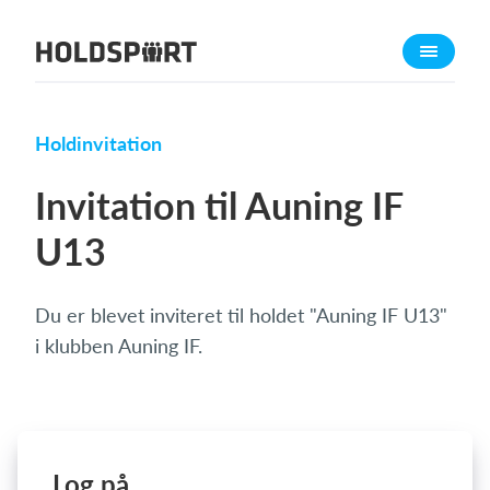
Om Holdsport
Om os
Mød os
Holdinvitation
Karriere
Invitation til Auning IF
Presseomtale
U13
Funktioner
Kalender
Du er blevet inviteret til holdet "Auning IF U13"
Kontingentopkrævning
i klubben Auning IF.
Hjemmeside
Webshop
Billetsystem
Log på
Hvad koster det?