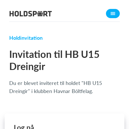
Om Holdsport
Om os
Mød os
Holdinvitation
Karriere
Invitation til HB U15
Presseomtale
Dreingir
Funktioner
Kalender
Du er blevet inviteret til holdet "HB U15
Kontingentopkrævning
Dreingir" i klubben Havnar Bóltfelag.
Hjemmeside
Webshop
Billetsystem
Log på
Hvad koster det?