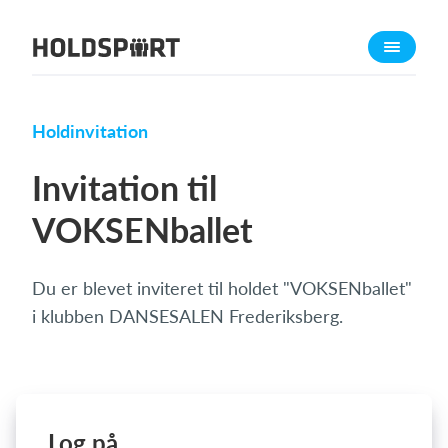
Om Holdsport
Om os
Mød os
Holdinvitation
Karriere
Invitation til
Presseomtale
VOKSENballet
Funktioner
Kalender
Du er blevet inviteret til holdet "VOKSENballet"
Kontingentopkrævning
i klubben DANSESALEN Frederiksberg.
Hjemmeside
Webshop
Billetsystem
Log på
Hvad koster det?