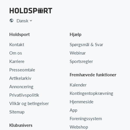
Dansk
Holdsport
Hjælp
Kontakt
Spørgsmål & Svar
Om os
Webinar
Karriere
Sportsregler
Presseomtale
Fremhævede funktioner
Artikelarkiv
Kalender
Annoncering
Kontingentopkrævning
Privatlivspolitik
Hjemmeside
Vilkår og betingelser
App
Sitemap
Foreningssystem
Klubunivers
Webshop