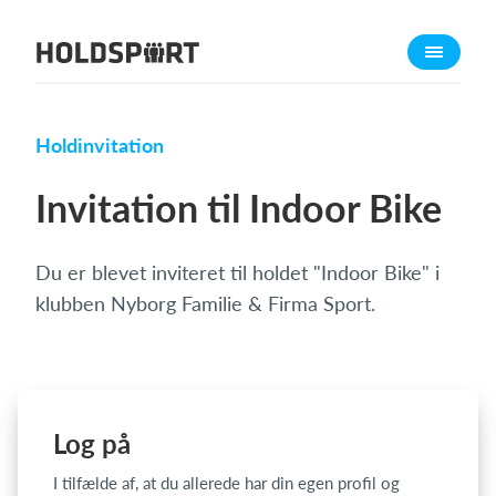
Om Holdsport
Om os
Mød os
Holdinvitation
Karriere
Invitation til Indoor Bike
Presseomtale
Funktioner
Du er blevet inviteret til holdet "Indoor Bike" i
Kalender
klubben Nyborg Familie & Firma Sport.
Kontingentopkrævning
Hjemmeside
Webshop
Billetsystem
Log på
I tilfælde af, at du allerede har din egen profil og
Hvad koster det?