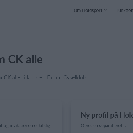
Om Holdsport
Funktio
um CK alle
um CK alle" i klubben Farum Cykelklub.
Ny profil på Hol
il og invitationen er til dig
Opret en separat profil.