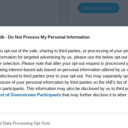
Opret ny profil
dk -
Do Not Process My Personal Information
to opt-out of the sale, sharing to third parties, or processing of your p
formation for targeted advertising by us, please use the below opt-out
med dine
r selection. Please note that after your opt-out request is processed
istik, del billeder og
eing interest-based ads based on personal information utilized by us 
disclosed to third parties prior to your opt-out. You may separately opt
losure of your personal information by third parties on the IAB’s list of
participants. This information may also be disclosed by us to third p
ist of Downstream Participants
that may further disclose it to other 
og tilføj/vælg dit barn.
ny profil hvis han/hun
l Data Processing Opt Outs