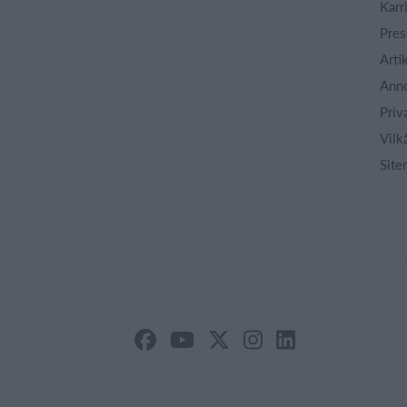
Karr
Pres
Arti
Ann
Priv
Vilk
Site