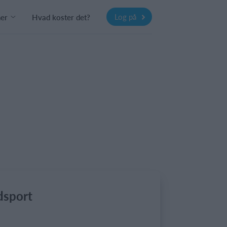
Log på
ner
Hvad koster det?
dsport