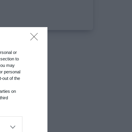
ersonal or
 section to
 you may
or personal
-out of the
arties on
third