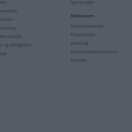
iere
Sportsregler
seomtale
Klubunivers
kelarkiv
Klubhjemmesider
oncering
Klubnyheder
atlivspolitik
Billetsalg
år og betingelser
Foreningsadministration
map
Klubinfo