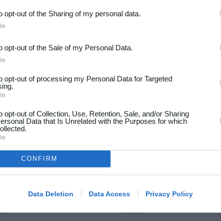
l mig?
to opt-out of the Sharing of my personal data.
l dit barn. På den måde
In
mtiden, for at
to opt-out of the Sale of my Personal Data.
In
to opt-out of processing my Personal Data for Targeted
sing.
In
to opt-out of Collection, Use, Retention, Sale, and/or Sharing
ersonal Data that Is Unrelated with the Purposes for which
ollected.
In
CONFIRM
dsport
Hjælp
Data Deletion
Data Access
Privacy Policy
akt
Spørgsmål & Svar
os
Webinar