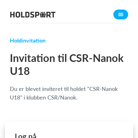
Om Holdsport
Om os
Mød os
Holdinvitation
Karriere
Invitation til CSR-Nanok
Presseomtale
U18
Funktioner
Kalender
Du er blevet inviteret til holdet "CSR-Nanok
Kontingentopkrævning
U18" i klubben CSR/Nanok.
Hjemmeside
Webshop
Billetsystem
Log på
Hvad koster det?