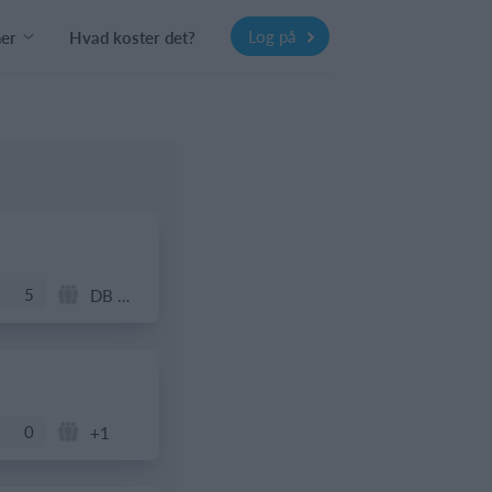
Log på
ner
Hvad koster det?
5
DB Oldboys
0
+1