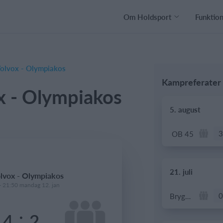
Om Holdsport
Funktio
olvox - Olympiakos
Kampreferater
x - Olympiakos
5. august
3
OB 45
21. juli
lvox - Olympiakos
- 21:50 mandag 12. jan
0
Bryggebold
:
4
2