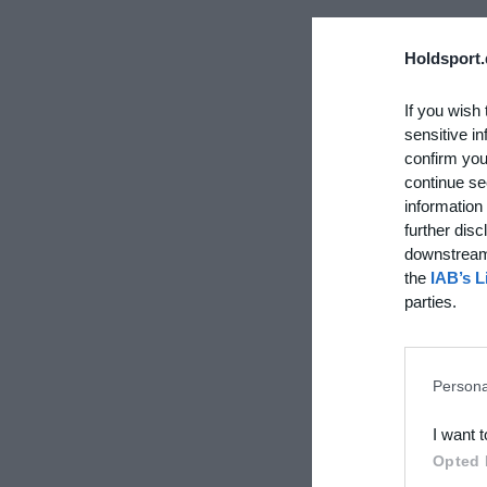
Holdsport.
If you wish 
sensitive in
confirm you
continue se
information 
further disc
downstream 
the
IAB’s L
parties.
Persona
I want 
Opted 