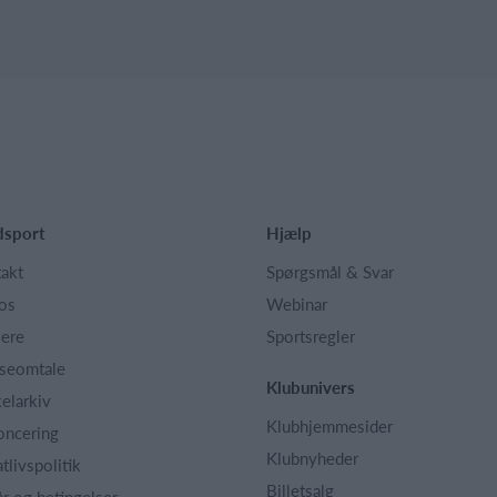
dsport
Hjælp
akt
Spørgsmål & Svar
os
Webinar
iere
Sportsregler
seomtale
Klubunivers
kelarkiv
Klubhjemmesider
oncering
Klubnyheder
atlivspolitik
Billetsalg
år og betingelser