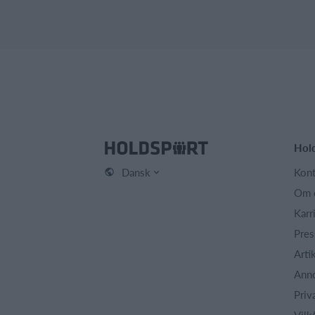
Hol
Dansk
Kont
Om 
Karr
Pres
Arti
Ann
Priv
Vilk