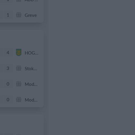
1
Greve
4
HOG OB50
3
Stokehagen
0
Modstander
0
Modstander