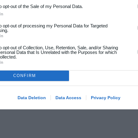
to opt-out of the Sale of my Personal Data.
19. juni
In
to opt-out of processing my Personal Data for Targeted
1
Drengene
sing.
In
1
Fuglebjerg IF Oldboys
to opt-out of Collection, Use, Retention, Sale, and/or Sharing
ersonal Data that Is Unrelated with the Purposes for which
ollected.
In
18. juni
CONFIRM
4
BKSK-06
Data Deletion
Data Access
Privacy Policy