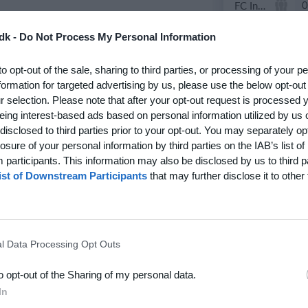
0
FC Internationale (Superveteran)
dk -
Do Not Process My Personal Information
2
+47 Sæson 2026
to opt-out of the sale, sharing to third parties, or processing of your p
3
Brede IF - Det grå guld
formation for targeted advertising by us, please use the below opt-out
r selection. Please note that after your opt-out request is processed
3
Hyrderne FC
eing interest-based ads based on personal information utilized by us 
disclosed to third parties prior to your opt-out. You may separately opt
losure of your personal information by third parties on the IAB’s list of
participants. This information may also be disclosed by us to third p
21. juni
ist of Downstream Participants
that may further disclose it to other 
7
BIF/ØHIK
l Data Processing Opt Outs
20. juni
to opt-out of the Sharing of my personal data.
4
Solens Børn
In