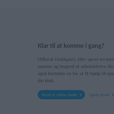
Klar til at komme i gang?
Udforsk Holdsport, eller opret en ko
samme og begynd at administrere din
også kontakte os for at få hjælp til o
din klub.
Book et online møde
Opret profil