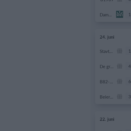
1
Dame Senior
24. juni
1
Stavtrup
4
De grønne bude
6
B82-Fodbold-Fitness-U50
3
Beierholm - Fodbold
22. juni