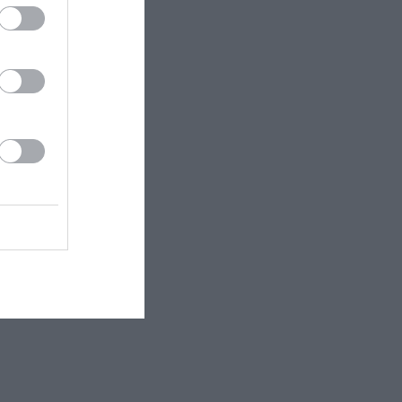
4
FC Frederikberg
4
Slagelse B&I
2
De Røde Djævle
Næste