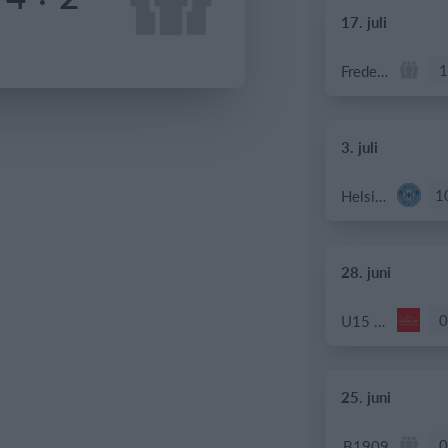
17. juli
1
Frederiksberg Floorball Fighters
3. juli
1
Helsingør If Senior
28. juni
0
U15 piger
25. juni
0
B1909