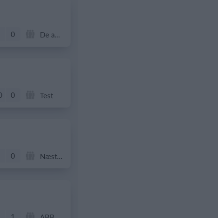
0
De andre
0
0
Test
0
Næstved
1
ABB Veteran