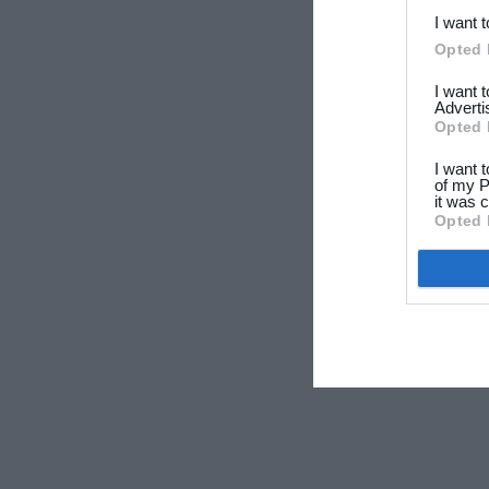
I want 
Opted 
I want 
Adverti
Opted 
I want 
of my P
it was c
Opted 