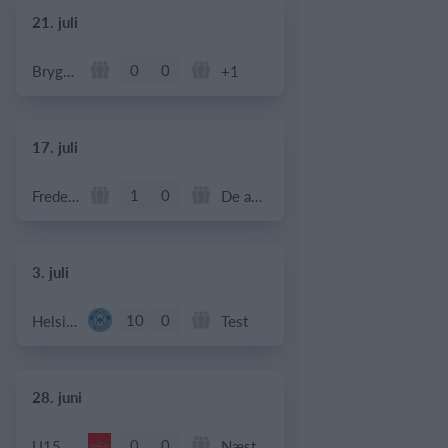
21. juli
0
0
Bryggebold
+1
17. juli
1
0
Frederiksberg Floorball Fighters
De andre
3. juli
10
0
Helsingør If Senior
Test
28. juni
0
0
U15 piger
Næstved