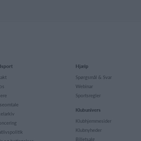
dsport
Hjælp
akt
Spørgsmål & Svar
os
Webinar
iere
Sportsregler
seomtale
Klubunivers
kelarkiv
Klubhjemmesider
oncering
Klubnyheder
atlivspolitik
Billetsalg
år og betingelser