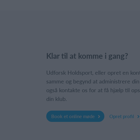
Klar til at komme i gang?
Udforsk Holdsport, eller opret en ko
samme og begynd at administrere din
også kontakte os for at få hjælp til o
din klub.
Book et online møde
Opret profil