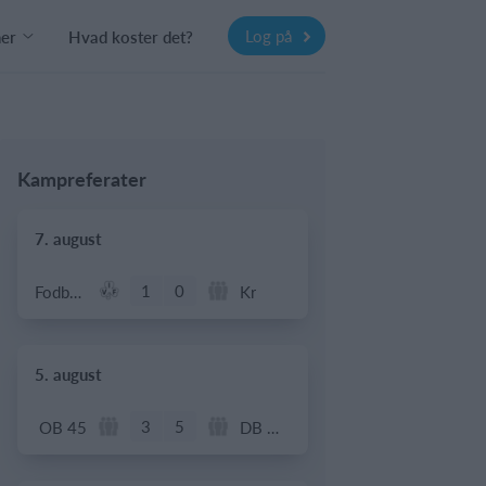
Log på
ner
Hvad koster det?
Kampreferater
7. august
1
0
Fodbold - Årgang 2014
Kr
5. august
3
5
OB 45
DB Oldboys