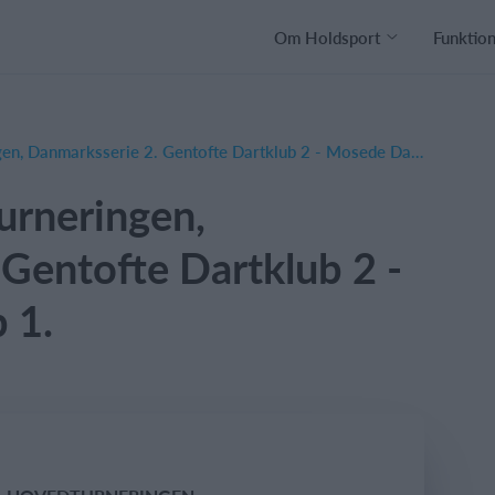
Om Holdsport
Funktio
Udekamp Hovedturneringen, Danmarksserie 2. Gentofte Dartklub 2 - Mosede Dart Klub 1.
rneringen,
Gentofte Dartklub 2 -
 1.