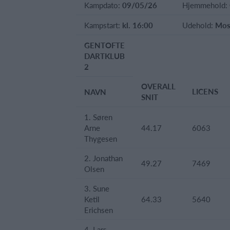
Kampdato:
09/05/26
Hjemmehold:
Kampstart:
kl. 16:00
Udehold:
Mos
GENTOFTE
DARTKLUB
2
OVERALL
LICENS
NAVN
SNIT
1. Søren
Arne
44.17
6063
Thygesen
2. Jonathan
49.27
7469
Olsen
3. Sune
Ketil
64.33
5640
Erichsen
4. Lars