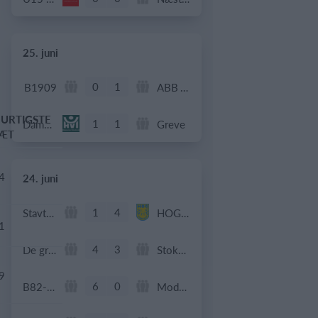
25. juni
0
1
B1909
ABB Veteran
URTIGSTE
1
1
Dame Senior
Greve
ÆT
4
24. juni
1
4
Stavtrup
HOG OB50
1
4
3
De grønne bude
Stokehagen
9
6
0
B82-Fodbold-Fitness-U50
Modstander