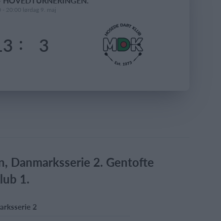
 - HOVEDTURNERINGEN.
 - 20:00 lørdag 9. maj
:
13
3
 Danmarksserie 2. Gentofte
lub 1.
rksserie 2