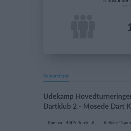
Modstander
16:00
Kampreferat
Udekamp Hovedturneringen,
Dartklub 2 - Mosede Dart K
Kampnr.:
4405
Runde:
6
Række:
Danma