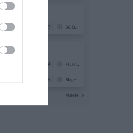
20. juni
4
3
Solens Børn
SC Boca Vista
19. juni
1
4
Drengene
FC Frederikberg
1
4
Fuglebjerg IF Oldboys
Slagelse B&I
Næste