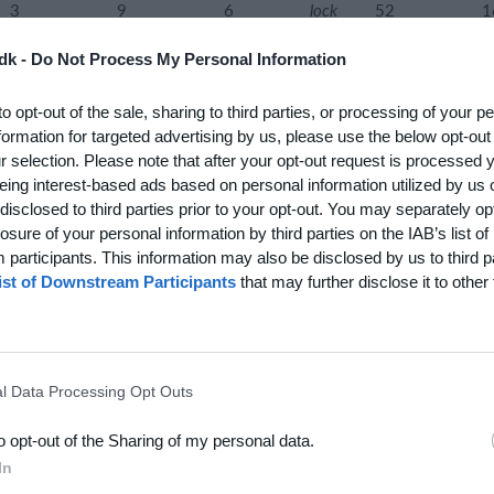
3
9
6
lock
52
1
dk -
Do Not Process My Personal Information
to opt-out of the sale, sharing to third parties, or processing of your p
formation for targeted advertising by us, please use the below opt-out
VUNDNE
VUNDNE
TABTE
HØJESTE
H
180
r selection. Please note that after your opt-out request is processed
KAMPE
SÆT
SÆT
LUKKER
S
eing interest-based ads based on personal information utilized by us 
disclosed to third parties prior to your opt-out. You may separately opt
2
10
8
lock
60
1
losure of your personal information by third parties on the IAB’s list of
participants. This information may also be disclosed by us to third p
ist of Downstream Participants
that may further disclose it to other 
0
5
12
lock
58
3
1
6
9
lock
57
2
l Data Processing Opt Outs
0
6
12
lock
32
2
to opt-out of the Sharing of my personal data.
In