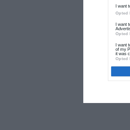
I want 
Opted 
I want 
Adverti
Opted 
I want 
of my P
it was c
Opted 