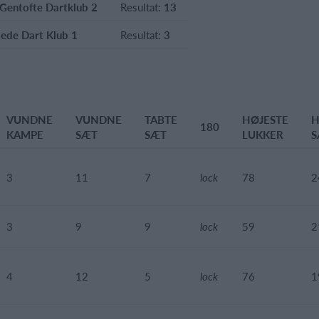
Gentofte Dartklub 2
Resultat:
13
ede Dart Klub 1
Resultat:
3
VUNDNE
VUNDNE
TABTE
HØJESTE
H
180
KAMPE
SÆT
SÆT
LUKKER
S
3
11
7
lock
78
2
3
9
9
lock
59
2
4
12
5
lock
76
1