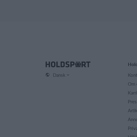
Hol
Dansk
Kont
Om 
Karr
Pres
Arti
Ann
Priv
Vilk