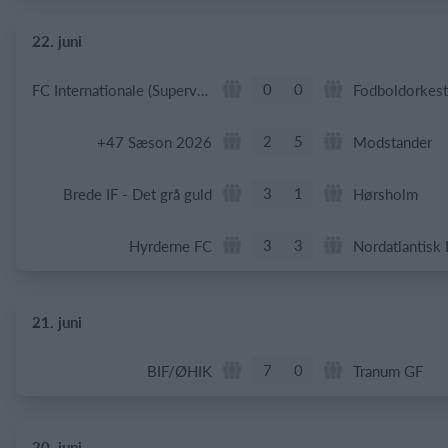
22. juni
0
0
FC Internationale (Superveteran)
Fodboldorkest
2
5
+47 Sæson 2026
Modstander
3
1
Brede IF - Det grå guld
Hørsholm
3
3
Hyrderne FC
Nordatlantisk
21. juni
7
0
BIF/ØHIK
Tranum GF
20. juni