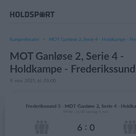
Om Holdsport
Om os
Mød os
Kampreferater
MOT Ganløse 2, Serie 4 - Holdkampe - Fre
Karriere
MOT Ganløse 2, Serie 4 -
Presseomtale
Holdkampe - Frederikssund
Funktioner
Kalender
9. nov. 2025, kl. 09.00
Kontingentopkrævning
Hjemmeside
Frederikssund 3 - MOT Ganløse 2, Serie 4 - Hold
Webshop
09:00 - 11:00 søndag 9. nov
Billetsystem
:
6
0
Hvad koster det?