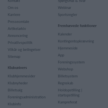
Kontakt
Spørgsmål & Svar
Om os
Webinar
Karriere
Sportsregler
Presseomtale
Fremhævede funktioner
Artikelarkiv
Kalender
Annoncering
Kontingentopkrævning
Privatlivspolitik
Hjemmeside
Vilkår og betingelser
App
Sitemap
Foreningssystem
Klubunivers
Webshop
Klubhjemmesider
Billetsystem
Klubnyheder
Regnskab
Billetsalg
Holdopstilling |
startopstilling
Foreningsadministration
Kampreferat
Klubinfo