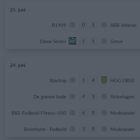
25. juni
0
1
B1909
ABB Veteran
1
1
Dame Senior
Greve
24. juni
1
4
Stavtrup
HOG OB50
4
3
De grønne bude
Stokehagen
6
0
B82-Fodbold-Fitness-U50
Modstander
3
0
Beierholm - Fodbold
Modstander