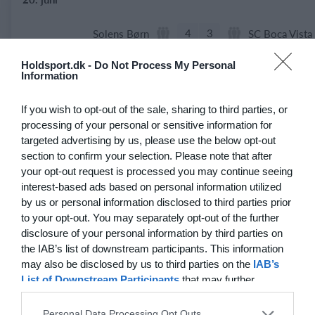
4
3
Solens Børn
SC Boca Vista
Holdsport.dk -
Do Not Process My Personal
Information
19. juni
If you wish to opt-out of the sale, sharing to third parties, or
1
4
Drengene
FC Frederikbe
processing of your personal or sensitive information for
targeted advertising by us, please use the below opt-out
section to confirm your selection. Please note that after
1
4
Fuglebjerg IF Oldboys
Slagelse B&I
your opt-out request is processed you may continue seeing
interest-based ads based on personal information utilized
by us or personal information disclosed to third parties prior
to your opt-out. You may separately opt-out of the further
disclosure of your personal information by third parties on
the IAB’s list of downstream participants. This information
may also be disclosed by us to third parties on the
IAB’s
List of Downstream Participants
that may further
disclose it to other third parties.
Klar til at komme i gang?
Personal Data Processing Opt Outs