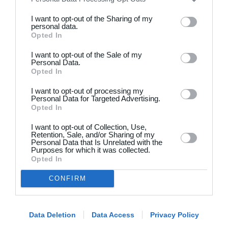
I want to opt-out of the Sharing of my
Udforsk Holdsport, eller opret en konto med det
personal data.
Opted In
samme og begynd at administrere din klub. Du
kan også kontakte os for at få hjælp til
I want to opt-out of the Sale of my
Personal Data.
opsætningen af din klub.
Opted In
I want to opt-out of processing my
Book et online møde
Opret profil
Personal Data for Targeted Advertising.
Opted In
I want to opt-out of Collection, Use,
Retention, Sale, and/or Sharing of my
Personal Data that Is Unrelated with the
Purposes for which it was collected.
Opted In
Hvad koster det?
CONFIRM
Hvilke behov har din klub? Basis eller PRO abonnement?
Priser
Data Deletion
Data Access
Privacy Policy