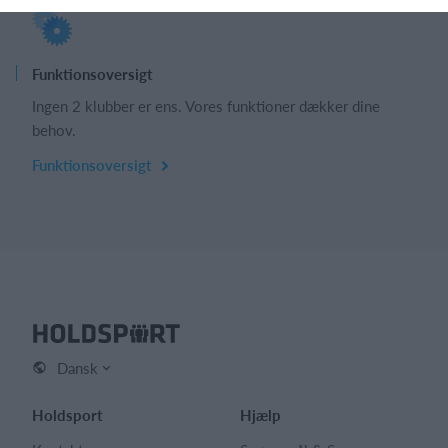
Funktionsoversigt
Ingen 2 klubber er ens. Vores funktioner dækker dine
behov.
Funktionsoversigt
Dansk
Holdsport
Hjælp