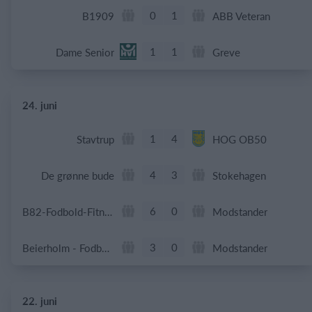
0
1
B1909
ABB Veteran
1
1
Dame Senior
Greve
24. juni
1
4
Stavtrup
HOG OB50
4
3
De grønne bude
Stokehagen
6
0
B82-Fodbold-Fitness-U50
Modstander
3
0
Beierholm - Fodbold
Modstander
22. juni