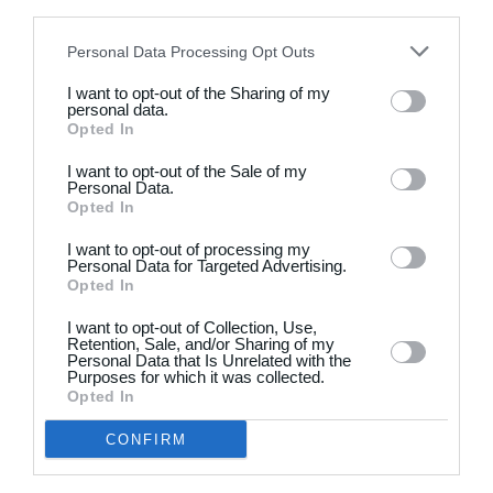
disclose it to other third parties.
Personal Data Processing Opt Outs
19. juni
I want to opt-out of the Sharing of my
personal data.
1
4
Drengene
FC Frederikberg
Opted In
I want to opt-out of the Sale of my
1
4
Fuglebjerg IF Oldboys
Slagelse B&I
Personal Data.
Opted In
I want to opt-out of processing my
18. juni
Personal Data for Targeted Advertising.
Opted In
4
2
BKSK-06
De Røde Djævle
I want to opt-out of Collection, Use,
Retention, Sale, and/or Sharing of my
Personal Data that Is Unrelated with the
3
0
ABB Veteran
LUMBY IF
Purposes for which it was collected.
Opted In
Næste
CONFIRM