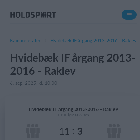
Om Holdsport
Om os
Mød os
Kampreferater
Hvidebæk IF årgang 2013-2016 - Raklev
Karriere
Hvidebæk IF årgang 2013-
Presseomtale
2016 - Raklev
Funktioner
Kalender
6. sep. 2025, kl. 10.00
Kontingentopkrævning
Hjemmeside
Hvidebæk IF årgang 2013-2016 - Raklev
Webshop
10:00 lørdag 6. sep
Billetsystem
:
11
3
Hvad koster det?