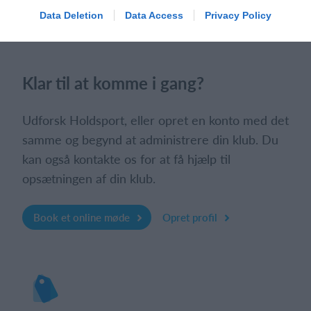
Data Deletion
Data Access
Privacy Policy
Klar til at komme i gang?
Udforsk Holdsport, eller opret en konto med det
samme og begynd at administrere din klub. Du
kan også kontakte os for at få hjælp til
opsætningen af din klub.
Book et online møde
Opret profil