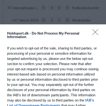
0
0
FC Internationale (Superveteran)
Fodboldorkestret
2
5
+47 Sæson 2026
Modstander
3
1
Brede IF - Det grå guld
Hørsholm
Holdsport.dk -
Do Not Process My Personal
Information
3
3
Hyrderne FC
Nordatlantisk DK
If you wish to opt-out of the sale, sharing to third parties, or
processing of your personal or sensitive information for
targeted advertising by us, please use the below opt-out
21. juni
section to confirm your selection. Please note that after
your opt-out request is processed you may continue seeing
7
0
BIF/ØHIK
Tranum GF
interest-based ads based on personal information utilized
by us or personal information disclosed to third parties prior
to your opt-out. You may separately opt-out of the further
disclosure of your personal information by third parties on
20. juni
the IAB’s list of downstream participants. This information
may also be disclosed by us to third parties on the
IAB’s
4
3
Solens Børn
SC Boca Vista
List of Downstream Participants
that may further