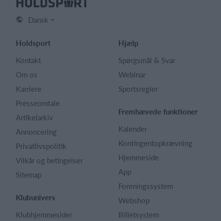
Dansk
Holdsport
Hjælp
Kontakt
Spørgsmål & Svar
Om os
Webinar
Karriere
Sportsregler
Presseomtale
Fremhævede funktioner
Artikelarkiv
Kalender
Annoncering
Kontingentopkrævning
Privatlivspolitik
Hjemmeside
Vilkår og betingelser
App
Sitemap
Foreningssystem
Klubunivers
Webshop
Klubhjemmesider
Billetsystem