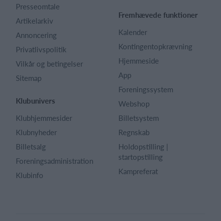
Presseomtale
Fremhævede funktioner
Artikelarkiv
Kalender
Annoncering
Kontingentopkrævning
Privatlivspolitik
Hjemmeside
Vilkår og betingelser
App
Sitemap
Foreningssystem
Klubunivers
Webshop
Klubhjemmesider
Billetsystem
Klubnyheder
Regnskab
Billetsalg
Holdopstilling |
startopstilling
Foreningsadministration
Kampreferat
Klubinfo