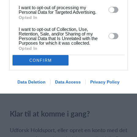
I want to opt-out of processing my
Personal Data for Targeted Advertising.
2
3
De Røde Djævle
Padborg Idrætsklub
Opted In
2
1
Brede IF - Det grå guld
Virum
I want to opt-out of Collection, Use,
Retention, Sale, and/or Sharing of my
Personal Data that Is Unrelated with the
Purposes for which it was collected.
1
3
FC Rudersdal
Rørbæk FC
Opted In
CONFIRM
Forrige
Næste
Data Deletion
Data Access
Privacy Policy
Klar til at komme i gang?
Udforsk Holdsport, eller opret en konto med det