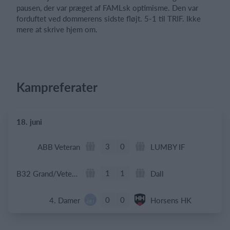
pausen, der var præget af FAMLsk optimisme. Den var
forduftet ved dommerens sidste fløjt. 5-1 til TRIF. Ikke
mere at skrive hjem om.
Kampreferater
18. juni
3
0
ABB Veteran
LUMBY IF
1
1
B32 Grand/Veteran
Dall
0
0
4. Damer
Horsens HK