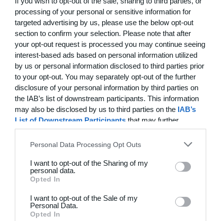
7
9
HOLD 2. HVERDAGSTURNERINGEN.
Modstander
If you wish to opt-out of the sale, sharing to third parties, or
processing of your personal or sensitive information for
targeted advertising by us, please use the below opt-out
7
9
HOLD 1. HVERDAGSTURNERINGEN.
Modstander
section to confirm your selection. Please note that after
your opt-out request is processed you may continue seeing
1
1
Veteraner +45 / B-rækken Jystrup IF
Niløse
interest-based ads based on personal information utilized
by us or personal information disclosed to third parties prior
to your opt-out. You may separately opt-out of the further
disclosure of your personal information by third parties on
15. juni
the IAB’s list of downstream participants. This information
may also be disclosed by us to third parties on the
IAB’s
2
4
NIF
Hønses Favoritter
List of Downstream Participants
that may further
disclose it to other third parties.
4
2
+47 Sæson 2026
Modstander
Personal Data Processing Opt Outs
I want to opt-out of the Sharing of my
1
2
Hasle B
FAML
personal data.
Opted In
2
1
Modstander
TSIF Old/Senior Old Boys
I want to opt-out of the Sale of my
Personal Data.
Opted In
5
1
Alslev Veteraner
IF92 /ØB