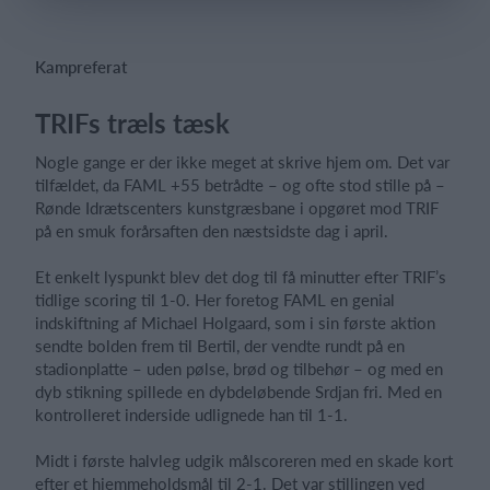
Kampreferat
Log på
TRIFs træls tæsk
Nogle gange er der ikke meget at skrive hjem om. Det var
tilfældet, da FAML +55 betrådte – og ofte stod stille på –
Rønde Idrætscenters kunstgræsbane i opgøret mod TRIF
på en smuk forårsaften den næstsidste dag i april.
Et enkelt lyspunkt blev det dog til få minutter efter TRIF’s
tidlige scoring til 1-0. Her foretog FAML en genial
indskiftning af Michael Holgaard, som i sin første aktion
sendte bolden frem til Bertil, der vendte rundt på en
stadionplatte – uden pølse, brød og tilbehør – og med en
dyb stikning spillede en dybdeløbende Srdjan fri. Med en
kontrolleret inderside udlignede han til 1-1.
Midt i første halvleg udgik målscoreren med en skade kort
efter et hjemmeholdsmål til 2-1. Det var stillingen ved