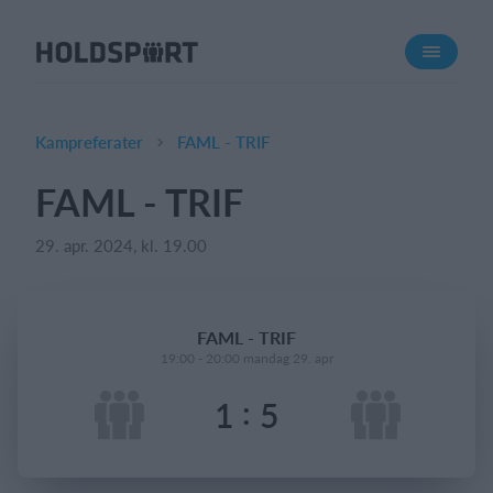
Om Holdsport
Om os
Mød os
Kampreferater
FAML - TRIF
Karriere
FAML - TRIF
Presseomtale
29. apr. 2024, kl. 19.00
Funktioner
Kalender
Kontingentopkrævning
FAML - TRIF
Hjemmeside
19:00 - 20:00 mandag 29. apr
Webshop
:
1
5
Billetsystem
Hvad koster det?