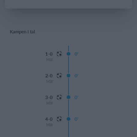
Log på
Kampen i tal
1-0
0'
Mål
2-0
0'
Mål
3-0
0'
Mål
4-0
0'
Mål