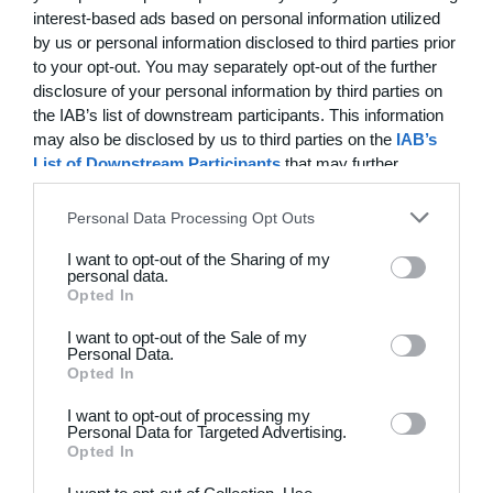
interest-based ads based on personal information utilized
by us or personal information disclosed to third parties prior
4
3
De grønne bude
Stokehagen
to your opt-out. You may separately opt-out of the further
disclosure of your personal information by third parties on
6
0
B82-Fodbold-Fitness-U50
Modstander
the IAB’s list of downstream participants. This information
may also be disclosed by us to third parties on the
IAB’s
3
0
Beierholm - Fodbold
Modstander
List of Downstream Participants
that may further
disclose it to other third parties.
Personal Data Processing Opt Outs
22. juni
I want to opt-out of the Sharing of my
personal data.
Opted In
0
0
FC Internationale (Superveteran)
Fodboldorkestret
I want to opt-out of the Sale of my
2
5
+47 Sæson 2026
Modstander
Personal Data.
Opted In
3
1
Brede IF - Det grå guld
Hørsholm
I want to opt-out of processing my
Personal Data for Targeted Advertising.
Opted In
3
3
Hyrderne FC
Nordatlantisk DK