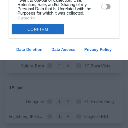
I want to opt-out of Collection, Use,
Retention, Sale, and/or Sharing of my
Personal Data that Is Unrelated with the
Purposes for which it was collected.
21. juni
Opted In
7
0
BIF/ØHIK
Tranum GF
CONFIRM
Data Deletion
Data Access
Privacy Policy
20. juni
4
3
Solens Børn
SC Boca Vista
19. juni
1
4
Drengene
FC Frederikberg
1
4
Fuglebjerg IF Oldboys
Slagelse B&I