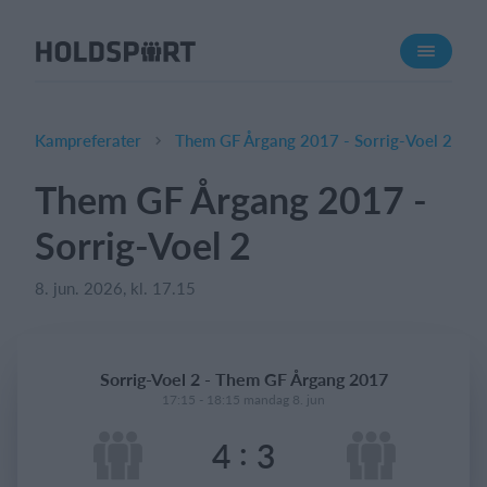
Om Holdsport
Om os
Mød os
Kampreferater
Them GF Årgang 2017 - Sorrig-Voel 2
Karriere
Them GF Årgang 2017 -
Presseomtale
Sorrig-Voel 2
Funktioner
Kalender
8. jun. 2026, kl. 17.15
Kontingentopkrævning
Hjemmeside
Sorrig-Voel 2 - Them GF Årgang 2017
Webshop
17:15 - 18:15 mandag 8. jun
Billetsystem
:
4
3
Hvad koster det?