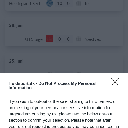
10
0
Helsingør If Senior
Test
28. juni
0
0
U15 piger
Næstved
25. juni
0
1
B1909
ABB Veteran
Holdsport.dk -
Do Not Process My Personal
Information
1
1
Dame Senior
Greve
If you wish to opt-out of the sale, sharing to third parties, or
processing of your personal or sensitive information for
24. juni
targeted advertising by us, please use the below opt-out
section to confirm your selection. Please note that after
1
4
Stavtrup
HOG OB50
your opt-out request is processed you may continue seeing