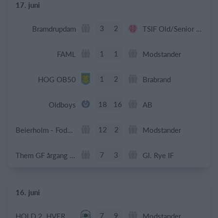
17. juni
3
2
Bramdrupdam
TSIF Old/Senior Old Boys
1
1
FAML
Modstander
1
2
HOG OB50
Brabrand
18
16
Oldboys
AB
12
2
Beierholm - Fodbold
Modstander
7
3
Them GF årgang 2014
Gl. Rye IF
16. juni
7
9
HOLD 2. HVERDAGSTURNERINGEN.
Modstander