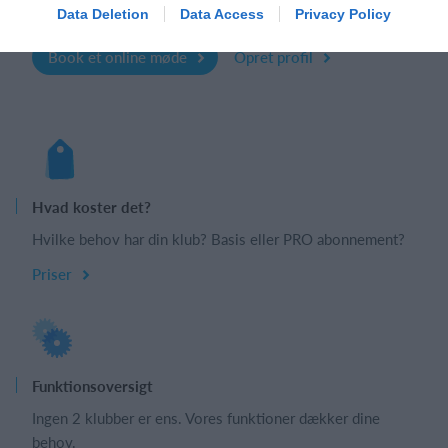
opsætningen af din klub.
Data Deletion
Data Access
Privacy Policy
Book et online møde
Opret profil
Hvad koster det?
Hvilke behov har din klub? Basis eller PRO abonnement?
Priser
Funktionsoversigt
Ingen 2 klubber er ens. Vores funktioner dækker dine
behov.