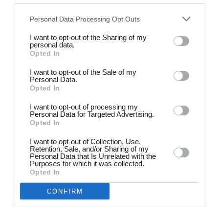
disclose it to other third parties.
2
3
De Røde Djævle
Padborg Idrætsklub
Personal Data Processing Opt Outs
I want to opt-out of the Sharing of my
2
1
Brede IF - Det grå guld
Virum
personal data.
Opted In
Forrige
Næste
I want to opt-out of the Sale of my
Personal Data.
Opted In
I want to opt-out of processing my
Personal Data for Targeted Advertising.
Opted In
I want to opt-out of Collection, Use,
Klar til at komme i gang?
Retention, Sale, and/or Sharing of my
Personal Data that Is Unrelated with the
Purposes for which it was collected.
Opted In
Udforsk Holdsport, eller opret en konto med det
samme og begynd at administrere din klub. Du
CONFIRM
kan også kontakte os for at få hjælp til