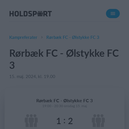
Om Holdsport
Om os
Mød os
Kampreferater
Rørbæk FC - Ølstykke FC 3
Karriere
Rørbæk FC - Ølstykke FC
Presseomtale
3
Funktioner
Kalender
15. maj. 2024, kl. 19.00
Kontingentopkrævning
Hjemmeside
Rørbæk FC - Ølstykke FC 3
Webshop
19:00 - 20:30 onsdag 15. maj
Billetsystem
:
1
2
Hvad koster det?