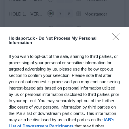
7
9
HOLD 1. HVERDAGSTURNERINGEN.
Modstander
1
1
Veteraner +45 / B-rækken Jystrup IF
Niløse
Holdsport.dk -
Do Not Process My Personal
Information
15. juni
If you wish to opt-out of the sale, sharing to third parties, or
processing of your personal or sensitive information for
2
4
NIF
Hønses Favoritter
targeted advertising by us, please use the below opt-out
section to confirm your selection. Please note that after
4
2
+47 Sæson 2026
Modstander
your opt-out request is processed you may continue seeing
interest-based ads based on personal information utilized
1
2
Hasle B
FAML
by us or personal information disclosed to third parties prior
to your opt-out. You may separately opt-out of the further
disclosure of your personal information by third parties on
2
1
Modstander
TSIF Old/Senior Old Boys
the IAB’s list of downstream participants. This information
may also be disclosed by us to third parties on the
IAB’s
5
1
Alslev Veteraner
IF92 /ØB
List of Downstream Participants
that may further