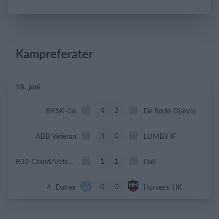
Log på
Kampreferater
18. juni
4
2
BKSK-06
De Røde Djævle
3
0
ABB Veteran
LUMBY IF
1
1
B32 Grand/Veteran
Dall
0
0
4. Damer
Horsens HK