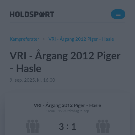
Om Holdsport
Om os
Mød os
Kampreferater
VRI - Årgang 2012 Piger - Hasle
Karriere
VRI - Årgang 2012 Piger
Presseomtale
- Hasle
Funktioner
Kalender
9. sep. 2025, kl. 16.00
Kontingentopkrævning
Hjemmeside
VRI - Årgang 2012 Piger - Hasle
Webshop
16:00 - 19:30 tirsdag 9. sep
Billetsystem
:
3
1
Hvad koster det?