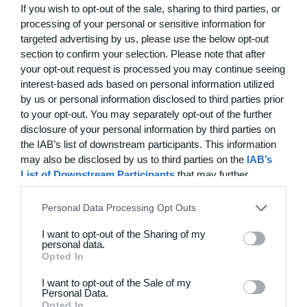
If you wish to opt-out of the sale, sharing to third parties, or
13. juni
processing of your personal or sensitive information for
targeted advertising by us, please use the below opt-out
3
2
FIF
Helsingør If Senior
section to confirm your selection. Please note that after
your opt-out request is processed you may continue seeing
interest-based ads based on personal information utilized
8
8
Modstander
HOVEDTURNERINGEN.
by us or personal information disclosed to third parties prior
to your opt-out. You may separately opt-out of the further
5
2
Fodbold U10 drenge
ST70
disclosure of your personal information by third parties on
the IAB’s list of downstream participants. This information
2
6
Solens Børn
HSK Cristiano Cph.
may also be disclosed by us to third parties on the
IAB’s
List of Downstream Participants
that may further
disclose it to other third parties.
Personal Data Processing Opt Outs
11. juni
I want to opt-out of the Sharing of my
4
4
BKSK-06
Fionias Engle
personal data.
Opted In
5
3
Randers Raptors Flexhold
Modstander
I want to opt-out of the Sale of my
Personal Data.
Opted In