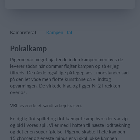
Log på
Kampreferat
Kampen i tal
Pokalkamp
Pigerne var meget pjattende inden kampen men hvis de
leverer sådan når dommer fløjter kampen op så er jeg
tilfreds. De nåede også lige på legeplads.. modstander sad
på den let våde men flotte kunstbane da vi indtog
opvarmingen. De virkede klar..og ligger Nr 2 i rækken
over os.
VRI leverede et sandt arbejdsraseri.
En rigtig flot spillet og flot kæmpet kamp hvor der var zip
og bid i vores spil. Vi er med i hatten til næste lodtrækning
og det er en super følelse. Pigerne skabte i hele kampen
15 chancer og eneste minus er vi skal lukke kampen