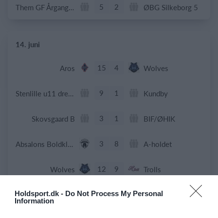
5
2
Them GF Årgang 2017
ØBG Silkeborg 5
14. juni
15
4
Aros
Wolves
9
1
Stenlille u11 drenge
Kundby
3
1
Skovsgaard B
BIF/ØHIK
3
8
Absalons Boldklub af 2012
A-holdet
12
9
Wolves
Trolls
0
0
Holdsport.dk -
U15 piger
Do Not Process My Personal
Stævne Beach håndbold - Ishøj
Information