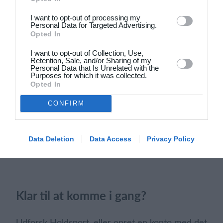
5
1
OLDBOY`S +50 2026.
Modstander
I want to opt-out of processing my
Personal Data for Targeted Advertising.
4
2
Modstander
ABB Veteran
Opted In
I want to opt-out of Collection, Use,
4
0
Brede IF - Det grå guld
Modstander
Retention, Sale, and/or Sharing of my
Personal Data that Is Unrelated with the
Purposes for which it was collected.
25
30
Stjernen IF
TPI Herre
Opted In
CONFIRM
Forrige
Næste
Data Deletion
Data Access
Privacy Policy
Klar til at komme i gang?
Udforsk Holdsport, eller opret en konto med det