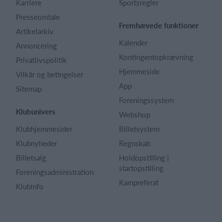
Karriere
Sportsregler
Presseomtale
Fremhævede funktioner
Artikelarkiv
Kalender
Annoncering
Kontingentopkrævning
Privatlivspolitik
Hjemmeside
Vilkår og betingelser
App
Sitemap
Foreningssystem
Klubunivers
Webshop
Klubhjemmesider
Billetsystem
Klubnyheder
Regnskab
Billetsalg
Holdopstilling |
startopstilling
Foreningsadministration
Kampreferat
Klubinfo