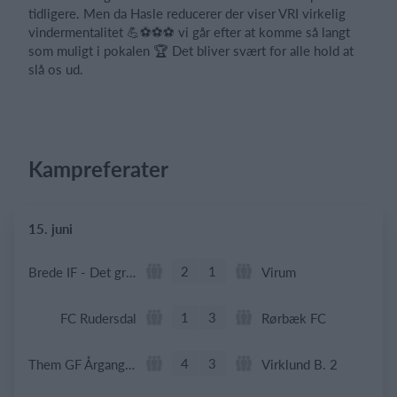
tidligere. Men da Hasle reducerer der viser VRI virkelig
vindermentalitet 💪⚽️⚽️⚽️ vi går efter at komme så langt
som muligt i pokalen 🏆 Det bliver svært for alle hold at
slå os ud.
Kampreferater
15. juni
2
1
Brede IF - Det grå guld
Virum
1
3
FC Rudersdal
Rørbæk FC
4
3
Them GF Årgang 2017
Virklund B. 2