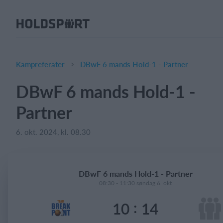
Om Holdsport
Om os
Mød os
Kampreferater
DBwF 6 mands Hold-1 - Partner
Karriere
DBwF 6 mands Hold-1 -
Presseomtale
Partner
Funktioner
Kalender
6. okt. 2024, kl. 08.30
Kontingentopkrævning
Hjemmeside
DBwF 6 mands Hold-1 - Partner
Webshop
08:30 - 11:30 søndag 6. okt
Billetsystem
:
10
14
Hvad koster det?