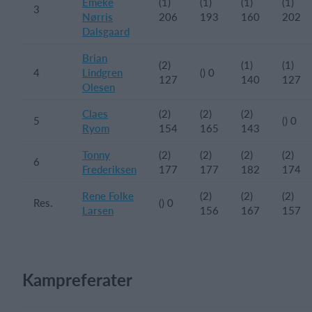
Emeke
(1)
(1)
(1)
(1)
3
Nørris
206
193
160
202
Dalsgaard
Brian
(2)
(1)
(1)
4
Lindgren
() 0
127
140
127
Olesen
Claes
(2)
(2)
(2)
5
() 0
Ryom
154
165
143
Tonny
(2)
(2)
(2)
(2)
6
Frederiksen
177
177
182
174
Rene Folke
(2)
(2)
(2)
Res.
() 0
Larsen
156
167
157
Kampreferater