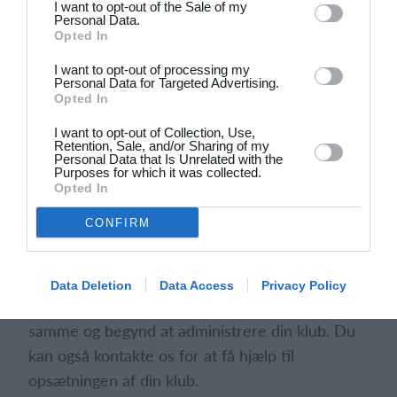
I want to opt-out of the Sale of my
1
4
Drengene
FC Frederikberg
Personal Data.
Opted In
1
4
Fuglebjerg IF Oldboys
Slagelse B&I
I want to opt-out of processing my
Personal Data for Targeted Advertising.
Opted In
I want to opt-out of Collection, Use,
Retention, Sale, and/or Sharing of my
Personal Data that Is Unrelated with the
Purposes for which it was collected.
Opted In
CONFIRM
Klar til at komme i gang?
Data Deletion
Data Access
Privacy Policy
Udforsk Holdsport, eller opret en konto med det
samme og begynd at administrere din klub. Du
kan også kontakte os for at få hjælp til
opsætningen af din klub.