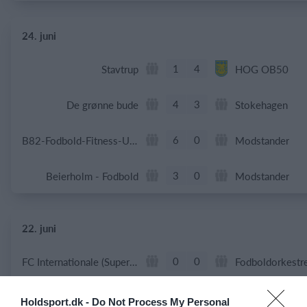
24. juni
1
4
Stavtrup
HOG OB50
4
3
De grønne bude
Stokehagen
6
0
B82-Fodbold-Fitness-U50
Modstander
3
0
Beierholm - Fodbold
Modstander
22. juni
0
0
FC Internationale (Superveteran)
Fodboldorkestr
2
5
+47 Sæson 2026
Modstander
Holdsport.dk -
Do Not Process My Personal