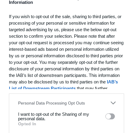
Information
3
1
Brede IF - Det grå guld
Hørsholm
If you wish to opt-out of the sale, sharing to third parties, or
processing of your personal or sensitive information for
3
3
Hyrderne FC
Nordatlantisk 
targeted advertising by us, please use the below opt-out
section to confirm your selection. Please note that after
your opt-out request is processed you may continue seeing
21. juni
interest-based ads based on personal information utilized
by us or personal information disclosed to third parties prior
to your opt-out. You may separately opt-out of the further
7
0
BIF/ØHIK
Tranum GF
disclosure of your personal information by third parties on
the IAB’s list of downstream participants. This information
may also be disclosed by us to third parties on the
IAB’s
20. juni
List of Downstream Participants
that may further
disclose it to other third parties.
4
3
Solens Børn
SC Boca Vista
Personal Data Processing Opt Outs
I want to opt-out of the Sharing of my
personal data.
19. juni
Opted In