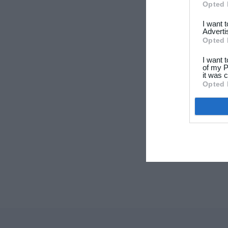
Opted 
I want 
Adverti
Opted 
I want 
of my P
it was c
Opted 