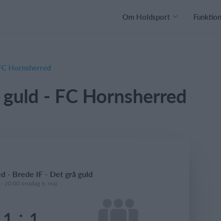
Om Holdsport
Funktio
- FC Hornsherred
å guld - FC Hornsherred
 - Brede IF - Det grå guld
 - 20:00 onsdag 6. maj
:
1
1