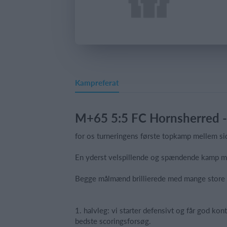
Kampreferat
M+65 5:5 FC Hornsherred -
for os turneringens første topkamp mellem sid
En yderst velspillende og spændende kamp me
Begge målmænd brillierede med mange store 
1. halvleg: vi starter defensivt og får god k
bedste scoringsforsøg.