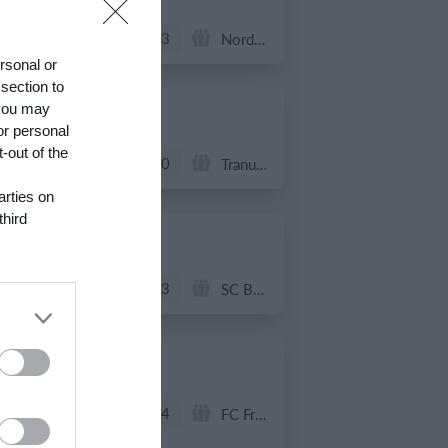
3
3
Hyrderne FC
Nordatlantisk DK
ersonal or
 section to
 you may
21. juni
or personal
-out of the
7
0
BIF/ØHIK
Tranum GF
arties on
third
20. juni
4
3
Solens Børn
SC Boca Vista
19. juni
1
4
Drengene
FC Frederikberg