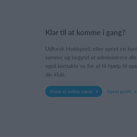
Klar til at komme i gang?
Udforsk Holdsport, eller opret en ko
samme og begynd at administrere din
også kontakte os for at få hjælp til o
din klub.
Book et online møde
Opret profil