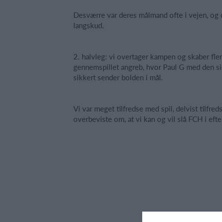
Desværre var deres målmand ofte i vejen, og d
langskud.
2. halvleg: vi overtager kampen og skaber flere
gennemspillet angreb, hvor Paul G med den sid
sikkert sender bolden i mål.
Vi var meget tilfredse med spil, delvist tilfre
overbeviste om, at vi kan og vil slå FCH i ef