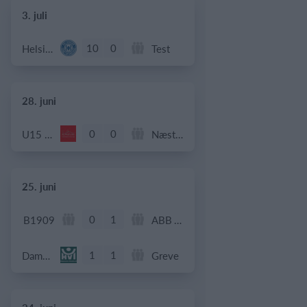
3. juli
10
0
Helsingør If Senior
Test
28. juni
0
0
U15 piger
Næstved
25. juni
0
1
B1909
ABB Veteran
1
1
Dame Senior
Greve