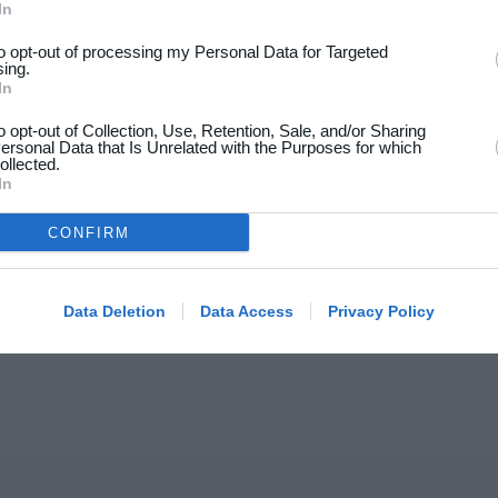
In
to opt-out of processing my Personal Data for Targeted
sing.
In
to opt-out of Collection, Use, Retention, Sale, and/or Sharing
ersonal Data that Is Unrelated with the Purposes for which
ollected.
In
CONFIRM
Data Deletion
Data Access
Privacy Policy