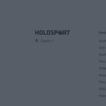
Hol
Dansk
Kont
Om 
Karr
Pres
Arti
Ann
Priv
Vilk
Site