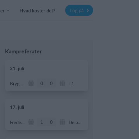
Log på
ner
Hvad koster det?
Kampreferater
21. juli
0
0
Bryggebold
+1
17. juli
1
0
Frederiksberg Floorball Fighters
De andre