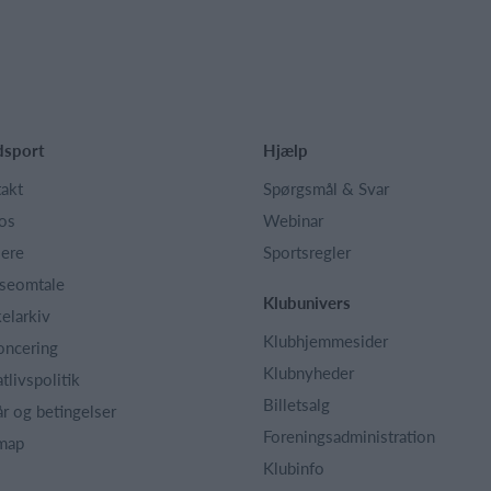
dsport
Hjælp
akt
Spørgsmål & Svar
os
Webinar
iere
Sportsregler
seomtale
Klubunivers
kelarkiv
Klubhjemmesider
oncering
Klubnyheder
atlivspolitik
Billetsalg
år og betingelser
Foreningsadministration
map
Klubinfo