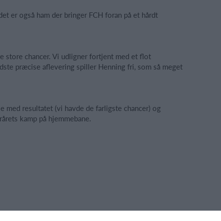
et er også ham der bringer FCH foran på et hårdt
 store chancer. Vi udligner fortjent med et flot
ste præcise aflevering spiller Henning fri, som så meget
dse med resultatet (vi havde de farligste chancer) og
terårets kamp på hjemmebane.