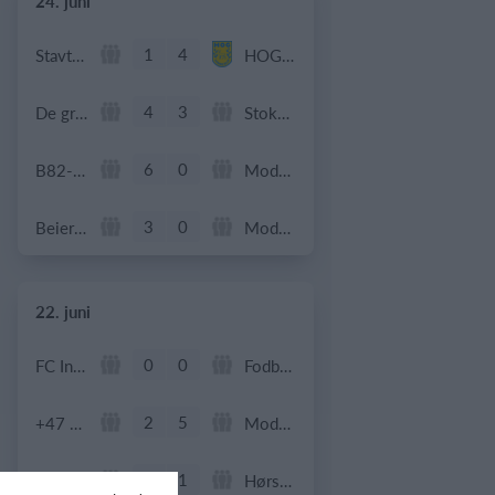
24. juni
1
4
Stavtrup
HOG OB50
4
3
De grønne bude
Stokehagen
6
0
B82-Fodbold-Fitness-U50
Modstander
3
0
Beierholm - Fodbold
Modstander
22. juni
0
0
FC Internationale (Superveteran)
Fodboldorkestret
2
5
+47 Sæson 2026
Modstander
3
1
Brede IF - Det grå guld
Hørsholm