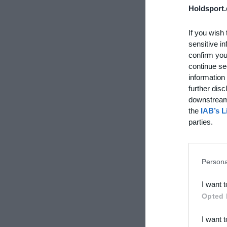
Holdsport.
If you wish 
sensitive in
confirm you
continue se
information 
further disc
downstream 
the
IAB’s L
parties.
Persona
I want 
Opted 
I want 