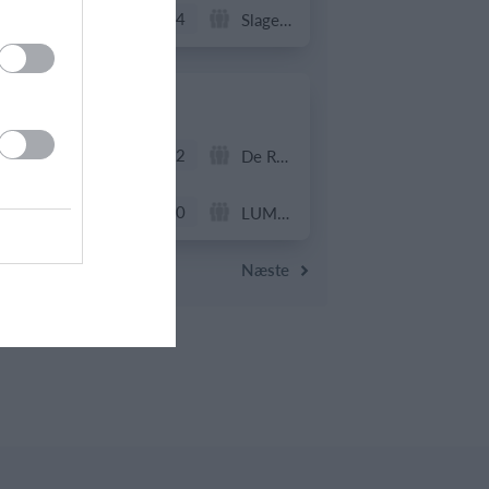
1
4
Fuglebjerg IF Oldboys
Slagelse B&I
18. juni
4
2
BKSK-06
De Røde Djævle
3
0
ABB Veteran
LUMBY IF
Næste