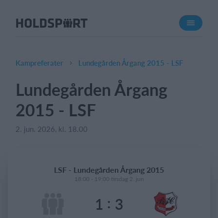
Om Holdsport
Om os
Mød os
Kampreferater
Lundegården Årgang 2015 - LSF
Karriere
Lundegården Årgang
Presseomtale
2015 - LSF
Funktioner
Kalender
2. jun. 2026, kl. 18.00
Kontingentopkrævning
Hjemmeside
LSF - Lundegården Årgang 2015
Webshop
18:00 - 19:00 tirsdag 2. jun
Billetsystem
:
1
3
Hvad koster det?