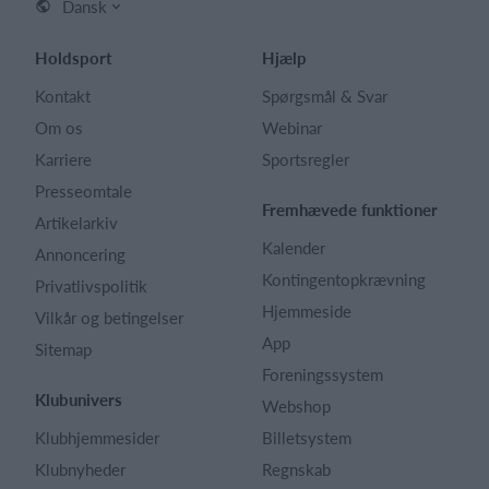
Dansk
Holdsport
Hjælp
Kontakt
Spørgsmål & Svar
Om os
Webinar
Karriere
Sportsregler
Presseomtale
Fremhævede funktioner
Artikelarkiv
Kalender
Annoncering
Kontingentopkrævning
Privatlivspolitik
Hjemmeside
Vilkår og betingelser
App
Sitemap
Foreningssystem
Klubunivers
Webshop
Klubhjemmesider
Billetsystem
Klubnyheder
Regnskab