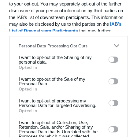
22. juni
to your opt-out. You may separately opt-out of the further
disclosure of your personal information by third parties on
0
0
FC Internationale (Superveteran)
Fodboldorkestret
the IAB’s list of downstream participants. This information
may also be disclosed by us to third parties on the
IAB’s
2
5
+47 Sæson 2026
Modstander
List of Downstream Participants
that may further
disclose it to other third parties.
Personal Data Processing Opt Outs
3
1
Brede IF - Det grå guld
Hørsholm
I want to opt-out of the Sharing of my
personal data.
3
3
Hyrderne FC
Nordatlantisk DK
Opted In
I want to opt-out of the Sale of my
Personal Data.
21. juni
Opted In
7
0
BIF/ØHIK
Tranum GF
I want to opt-out of processing my
Personal Data for Targeted Advertising.
Opted In
I want to opt-out of Collection, Use,
20. juni
Retention, Sale, and/or Sharing of my
Personal Data that Is Unrelated with the
Purposes for which it was collected.