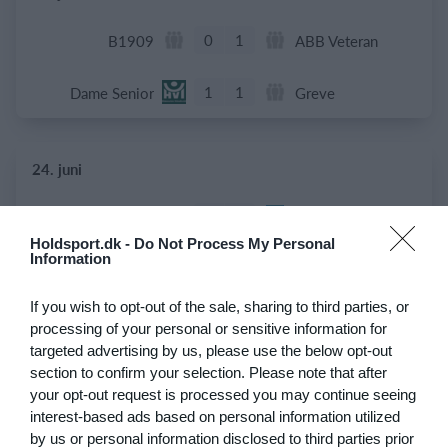
0
1
B1909
ABB Veteran
1
1
Dame Senior
Greve
24. juni
1
4
Stavtrup
HOG OB50
Holdsport.dk -
Do Not Process My Personal
Information
4
3
De grønne bude
Stokehagen
If you wish to opt-out of the sale, sharing to third parties, or
6
0
B82-Fodbold-Fitness-U50
Modstander
processing of your personal or sensitive information for
targeted advertising by us, please use the below opt-out
3
0
Beierholm - Fodbold
Modstander
section to confirm your selection. Please note that after
your opt-out request is processed you may continue seeing
interest-based ads based on personal information utilized
by us or personal information disclosed to third parties prior