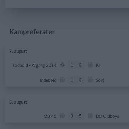
Log på
Kampreferater
7. august
1
0
Fodbold - Årgang 2014
Kr
1
0
Indebold
Sort
5. august
3
5
OB 45
DB Oldboys