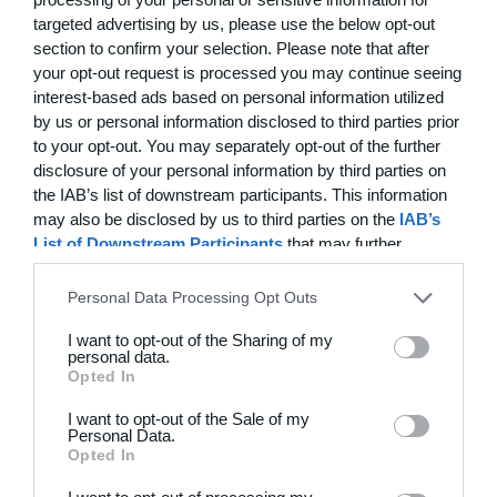
targeted advertising by us, please use the below opt-out
section to confirm your selection. Please note that after
20. juni
your opt-out request is processed you may continue seeing
interest-based ads based on personal information utilized
4
3
Solens Børn
SC Boca Vista
by us or personal information disclosed to third parties prior
to your opt-out. You may separately opt-out of the further
disclosure of your personal information by third parties on
19. juni
the IAB’s list of downstream participants. This information
may also be disclosed by us to third parties on the
IAB’s
List of Downstream Participants
that may further
1
4
Drengene
FC Frederikberg
disclose it to other third parties.
Personal Data Processing Opt Outs
N
I want to opt-out of the Sharing of my
personal data.
Opted In
I want to opt-out of the Sale of my
Personal Data.
Opted In
Klar til at komme i gang?