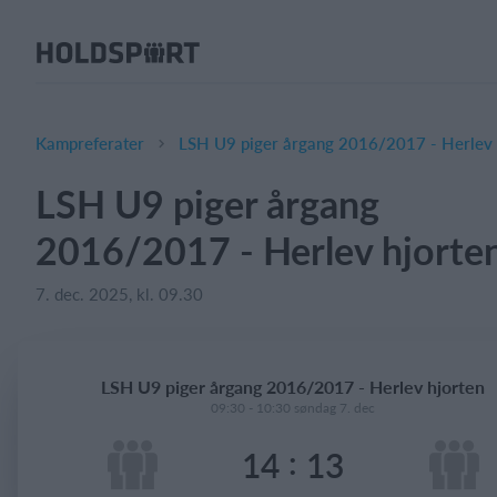
Om Holdsport
Om os
Mød os
Kampreferater
LSH U9 piger årgang 2016/2017 - Herlev 
Karriere
LSH U9 piger årgang
Presseomtale
2016/2017 - Herlev hjorte
Funktioner
Kalender
7. dec. 2025, kl. 09.30
Kontingentopkrævning
Hjemmeside
LSH U9 piger årgang 2016/2017 - Herlev hjorten
Webshop
09:30 - 10:30 søndag 7. dec
Billetsystem
:
14
13
Hvad koster det?