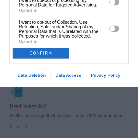
I want to opt-out of processing my
Personal Data for Targeted Advertising.
Opted In
Udforsk Holdsport, eller opret en konto med det
I want to opt-out of Collection, Use,
samme og begynd at administrere din klub. Du
Retention, Sale, and/or Sharing of my
Personal Data that Is Unrelated with the
kan også kontakte os for at få hjælp til
Purposes for which it was collected.
opsætningen af din klub.
Opted In
CONFIRM
Book et online møde
Opret profil
Data Deletion
Data Access
Privacy Policy
Hvad koster det?
Hvilke behov har din klub? Basis eller PRO abonnement?
Priser