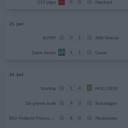
0
0
U15 piger
Næstved
25. juni
0
1
B1909
ABB Veteran
1
1
Dame Senior
Greve
24. juni
1
4
Stavtrup
HOG OB50
4
3
De grønne bude
Stokehagen
6
0
B82-Fodbold-Fitness-U50
Modstander