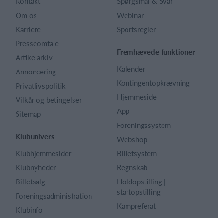
Kontakt
Spørgsmål & Svar
Om os
Webinar
Karriere
Sportsregler
Presseomtale
Fremhævede funktioner
Artikelarkiv
Kalender
Annoncering
Kontingentopkrævning
Privatlivspolitik
Hjemmeside
Vilkår og betingelser
App
Sitemap
Foreningssystem
Klubunivers
Webshop
Klubhjemmesider
Billetsystem
Klubnyheder
Regnskab
Billetsalg
Holdopstilling |
startopstilling
Foreningsadministration
Kampreferat
Klubinfo