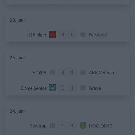
28. juni
0
0
U15 piger
Næstved
25. juni
0
1
B1909
ABB Veteran
1
1
Dame Senior
Greve
24. juni
1
4
Stavtrup
HOG OB50