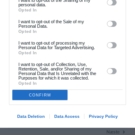
I want to opt-out of the Sharing of my
personal data.
21. juni
Opted In
I want to opt-out of the Sale of my
7
0
BIF/ØHIK
Tranum GF
Personal Data.
Opted In
I want to opt-out of processing my
20. juni
Personal Data for Targeted Advertising.
Opted In
4
3
Solens Børn
SC Boca Vista
I want to opt-out of Collection, Use,
Retention, Sale, and/or Sharing of my
Personal Data that Is Unrelated with the
Purposes for which it was collected.
Opted In
19. juni
CONFIRM
1
4
Drengene
FC Frederikberg
1
4
Fuglebjerg IF Oldboys
Slagelse B&I
Data Deletion
Data Access
Privacy Policy
Næste