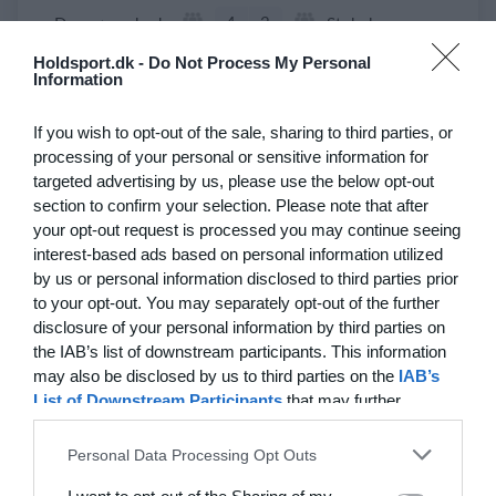
4
3
De grønne bude
Stokehagen
Holdsport.dk -
Do Not Process My Personal
6
0
B82-Fodbold-Fitness-U50
Modstander
Information
If you wish to opt-out of the sale, sharing to third parties, or
3
0
Beierholm - Fodbold
Modstander
processing of your personal or sensitive information for
targeted advertising by us, please use the below opt-out
section to confirm your selection. Please note that after
22. juni
your opt-out request is processed you may continue seeing
interest-based ads based on personal information utilized
0
0
FC Internationale (Superveteran)
Fodboldorkestret
by us or personal information disclosed to third parties prior
to your opt-out. You may separately opt-out of the further
disclosure of your personal information by third parties on
2
5
+47 Sæson 2026
Modstander
the IAB’s list of downstream participants. This information
may also be disclosed by us to third parties on the
IAB’s
3
1
Brede IF - Det grå guld
Hørsholm
List of Downstream Participants
that may further
disclose it to other third parties.
3
3
Hyrderne FC
Nordatlantisk DK
Personal Data Processing Opt Outs