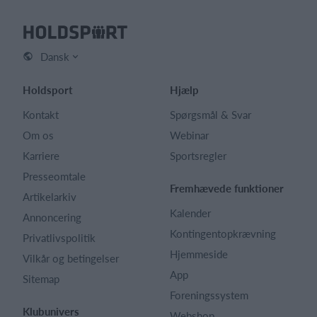
Dansk
Holdsport
Hjælp
Kontakt
Spørgsmål & Svar
Om os
Webinar
Karriere
Sportsregler
Presseomtale
Fremhævede funktioner
Artikelarkiv
Kalender
Annoncering
Kontingentopkrævning
Privatlivspolitik
Hjemmeside
Vilkår og betingelser
App
Sitemap
Foreningssystem
Klubunivers
Webshop