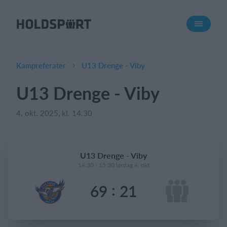
Om Holdsport
Om os
Mød os
Kampreferater
U13 Drenge - Viby
Karriere
U13 Drenge - Viby
Presseomtale
4. okt. 2025, kl. 14.30
Funktioner
Kalender
Kontingentopkrævning
U13 Drenge - Viby
Hjemmeside
14:30 - 15:30 lørdag 4. okt
Webshop
:
69
21
Billetsystem
Hvad koster det?