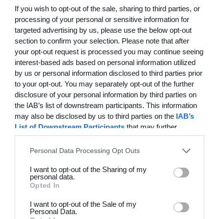
If you wish to opt-out of the sale, sharing to third parties, or
processing of your personal or sensitive information for
17. juli
targeted advertising by us, please use the below opt-out
section to confirm your selection. Please note that after
1
0
your opt-out request is processed you may continue seeing
Frederiksberg Floorball Fighters
De andre
interest-based ads based on personal information utilized
by us or personal information disclosed to third parties prior
to your opt-out. You may separately opt-out of the further
3. juli
disclosure of your personal information by third parties on
the IAB’s list of downstream participants. This information
10
0
Helsingør If Senior
Test
may also be disclosed by us to third parties on the
IAB’s
List of Downstream Participants
that may further
disclose it to other third parties.
28. juni
Personal Data Processing Opt Outs
I want to opt-out of the Sharing of my
0
0
U15 piger
Næstved
personal data.
Opted In
I want to opt-out of the Sale of my
25. juni
Personal Data.