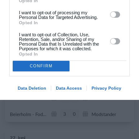
Opted In
0
1
B1909
ABB Veteran
I want to opt-out of processing my
Personal Data for Targeted Advertising.
Opted In
1
1
Dame Senior
Greve
I want to opt-out of Collection, Use,
Retention, Sale, and/or Sharing of my
Personal Data that Is Unrelated with the
Purposes for which it was collected.
24. juni
Opted In
1
4
Stavtrup
HOG OB50
CONFIRM
4
3
De grønne bude
Stokehagen
Data Deletion
Data Access
Privacy Policy
6
0
B82-Fodbold-Fitness-U50
Modstander
3
0
Beierholm - Fodbold
Modstander
22. juni