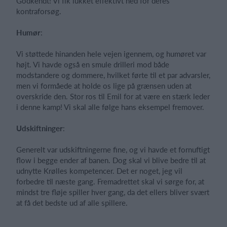
Godkendt! Vi fik lukket effektivt ned for deres
kontraforsøg.
Humør
:
Vi støttede hinanden hele vejen igennem, og humøret var
højt. Vi havde også en smule drilleri mod både
modstandere og dommere, hvilket førte til et par advarsler,
men vi formåede at holde os lige på grænsen uden at
overskride den. Stor ros til Emil for at være en stærk leder
i denne kamp! Vi skal alle følge hans eksempel fremover.
Udskiftninger
:
Generelt var udskiftningerne fine, og vi havde et fornuftigt
flow i begge ender af banen. Dog skal vi blive bedre til at
udnytte Krølles kompetencer. Det er noget, jeg vil
forbedre til næste gang. Fremadrettet skal vi sørge for, at
mindst tre fløje spiller hver gang, da det ellers bliver svært
at få det bedste ud af alle spillere.