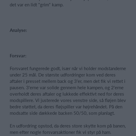
det var en lidt "grim" kamp.
Analyse:
Forsvar:
Forsvaret fungerede godt, især når vi holder modstanderne
under 25 mål. De største udfordringer kom ved deres
aftaler i presset mellem back og 3'er, men det fik vi rettet i
pausen. 3'erne var solide gennem hele kampen, og 2'erne
overholdt deres aftaler og lukkede effektivt ned for deres
modspillere. Vi justerede vores venstre side, så fløjen blev
bedre støttet, da deres fløjspiller var højrehåndet. På den
modsatte side dækkede backen 50/50, som planlagt.
En udfordring opstod, da deres store skytte kom på banen,
men efter nogle forsvarsaktioner fik vi styr på ham.