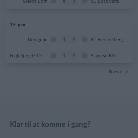
4
3
Solens Børn
SC Boca Vista
19. juni
1
4
Drengene
FC Frederikberg
1
4
Fuglebjerg IF Oldboys
Slagelse B&I
Næste
Klar til at komme i gang?