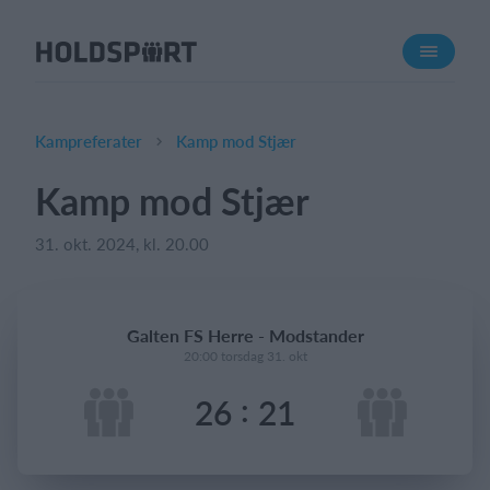
Om Holdsport
Om os
Mød os
Kampreferater
Kamp mod Stjær
Karriere
Kamp mod Stjær
Presseomtale
31. okt. 2024, kl. 20.00
Funktioner
Kalender
Kontingentopkrævning
Galten FS Herre - Modstander
Hjemmeside
20:00 torsdag 31. okt
Webshop
:
26
21
Billetsystem
Hvad koster det?