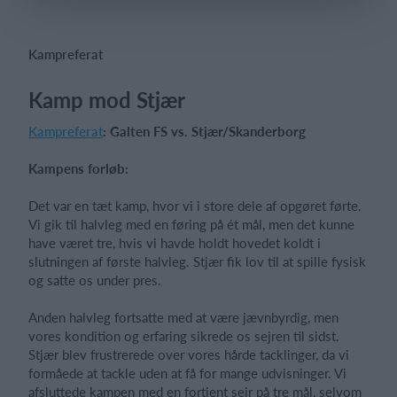
Kampreferat
Log på
Kamp mod Stjær
Kampreferat
: Galten FS vs. Stjær/Skanderborg
Kampens forløb:
Det var en tæt kamp, hvor vi i store dele af opgøret førte.
Vi gik til halvleg med en føring på ét mål, men det kunne
have været tre, hvis vi havde holdt hovedet koldt i
slutningen af første halvleg. Stjær fik lov til at spille fysisk
og satte os under pres.
Anden halvleg fortsatte med at være jævnbyrdig, men
vores kondition og erfaring sikrede os sejren til sidst.
Stjær blev frustrerede over vores hårde tacklinger, da vi
formåede at tackle uden at få for mange udvisninger. Vi
afsluttede kampen med en fortjent sejr på tre mål, selvom