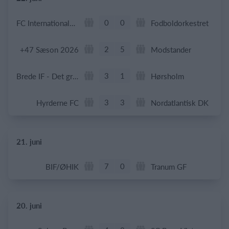
0
0
FC Internationale (Superveteran)
Fodboldorkestret
2
5
+47 Sæson 2026
Modstander
3
1
Brede IF - Det grå guld
Hørsholm
3
3
Hyrderne FC
Nordatlantisk DK
21. juni
7
0
BIF/ØHIK
Tranum GF
20. juni