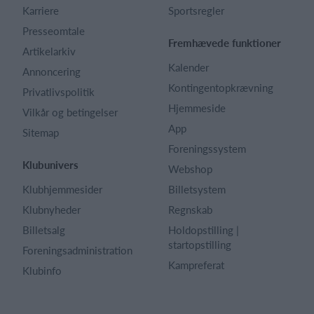
Karriere
Sportsregler
Presseomtale
Fremhævede funktioner
Artikelarkiv
Kalender
Annoncering
Kontingentopkrævning
Privatlivspolitik
Hjemmeside
Vilkår og betingelser
App
Sitemap
Foreningssystem
Klubunivers
Webshop
Klubhjemmesider
Billetsystem
Klubnyheder
Regnskab
Billetsalg
Holdopstilling |
startopstilling
Foreningsadministration
Kampreferat
Klubinfo