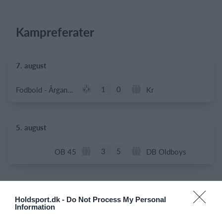
Kampreferater
7. august
1
0
Fodbold - Årgang 2014
Kr
5. august
3
5
OB 45
DB Oldboys
21. juli
Holdsport.dk -
Do Not Process My Personal
Information
0
0
Bryggebold
+1