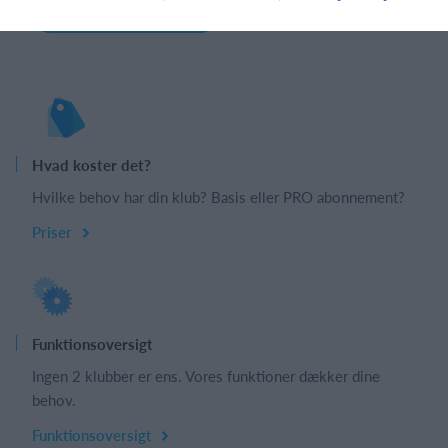
Book et online møde
Opret profil
Hvad koster det?
Hvilke behov har din klub? Basis eller PRO abonnement?
Priser
Funktionsoversigt
Ingen 2 klubber er ens. Vores funktioner dækker dine
behov.
Funktionsoversigt