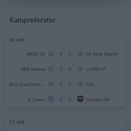
Kampreferater
Log på
18. juni
4
2
BKSK-06
De Røde Djævle
3
0
ABB Veteran
LUMBY IF
1
1
B32 Grand/Veteran
Dall
0
0
4. Damer
Horsens HK
17. juni