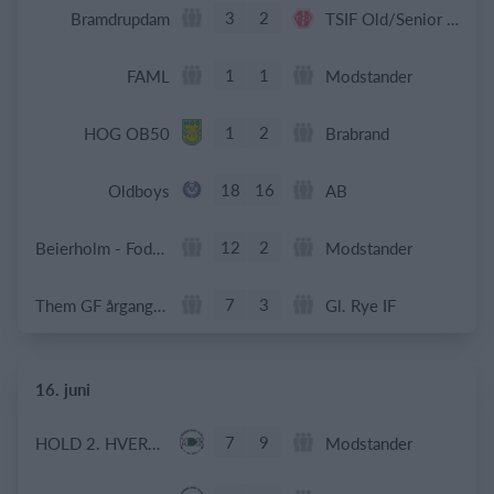
3
2
Bramdrupdam
TSIF Old/Senior Old Boys
1
1
FAML
Modstander
1
2
HOG OB50
Brabrand
18
16
Oldboys
AB
12
2
Beierholm - Fodbold
Modstander
7
3
Them GF årgang 2014
Gl. Rye IF
16. juni
7
9
HOLD 2. HVERDAGSTURNERINGEN.
Modstander