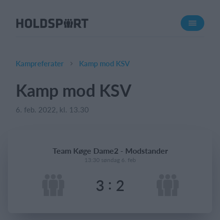
Om Holdsport
Om os
Mød os
Kampreferater
Kamp mod KSV
Karriere
Kamp mod KSV
Presseomtale
6. feb. 2022, kl. 13.30
Funktioner
Kalender
Kontingentopkrævning
Team Køge Dame2 - Modstander
Hjemmeside
13:30 søndag 6. feb
Webshop
:
3
2
Billetsystem
Hvad koster det?