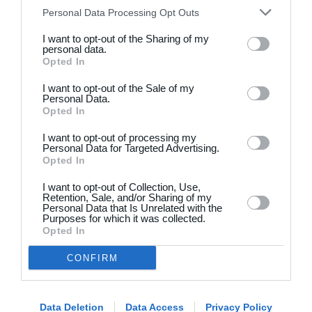
Personal Data Processing Opt Outs
2
1
Brede IF - Det grå guld
Virum
I want to opt-out of the Sharing of my
personal data.
Opted In
Forrige
Næste
I want to opt-out of the Sale of my
Personal Data.
Opted In
I want to opt-out of processing my
Personal Data for Targeted Advertising.
Opted In
Klar til at komme i gang?
I want to opt-out of Collection, Use,
Retention, Sale, and/or Sharing of my
Personal Data that Is Unrelated with the
Purposes for which it was collected.
Udforsk Holdsport, eller opret en konto med det
Opted In
samme og begynd at administrere din klub. Du
CONFIRM
kan også kontakte os for at få hjælp til
opsætningen af din klub.
Data Deletion
Data Access
Privacy Policy