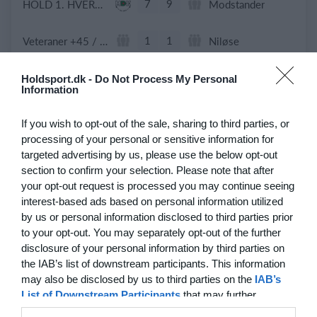
7
9
HOLD 1. HVERDAGSTURNERINGEN.
Modstander
1
1
Veteraner +45 / B-rækken Jystrup IF
Niløse
Holdsport.dk -
Do Not Process My Personal
Information
15. juni
If you wish to opt-out of the sale, sharing to third parties, or
2
4
NIF
Hønses Favoritter
processing of your personal or sensitive information for
targeted advertising by us, please use the below opt-out
4
2
+47 Sæson 2026
Modstander
section to confirm your selection. Please note that after
your opt-out request is processed you may continue seeing
1
2
Hasle B
FAML
interest-based ads based on personal information utilized
by us or personal information disclosed to third parties prior
to your opt-out. You may separately opt-out of the further
2
1
Modstander
TSIF Old/Senior Old Boys
disclosure of your personal information by third parties on
the IAB’s list of downstream participants. This information
5
1
Alslev Veteraner
IF92 /ØB
may also be disclosed by us to third parties on the
IAB’s
List of Downstream Participants
that may further
disclose it to other third parties.
2
3
De Røde Djævle
Padborg Idrætsklub