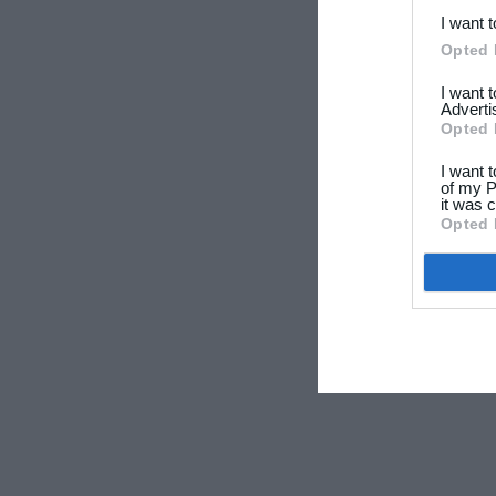
I want 
Opted 
I want 
Adverti
Opted 
I want 
of my P
it was c
Opted 