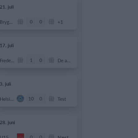
21. juli
0
0
Bryggebold
+1
17. juli
1
0
Frederiksberg Floorball Fighters
De andre
3. juli
10
0
Helsingør If Senior
Test
28. juni
0
0
U15 piger
Næstved