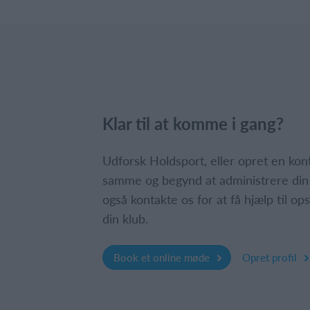
Klar til at komme i gang?
Udforsk Holdsport, eller opret en ko
samme og begynd at administrere din
også kontakte os for at få hjælp til o
din klub.
Book et online møde
Opret profil