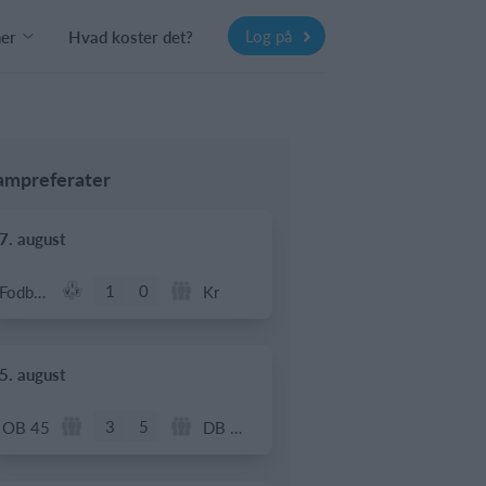
Log på
ner
Hvad koster det?
ampreferater
7. august
1
0
Fodbold - Årgang 2014
Kr
5. august
3
5
OB 45
DB Oldboys