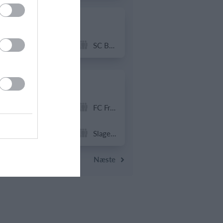
20. juni
4
3
Solens Børn
SC Boca Vista
19. juni
1
4
Drengene
FC Frederikberg
1
4
Fuglebjerg IF Oldboys
Slagelse B&I
Næste