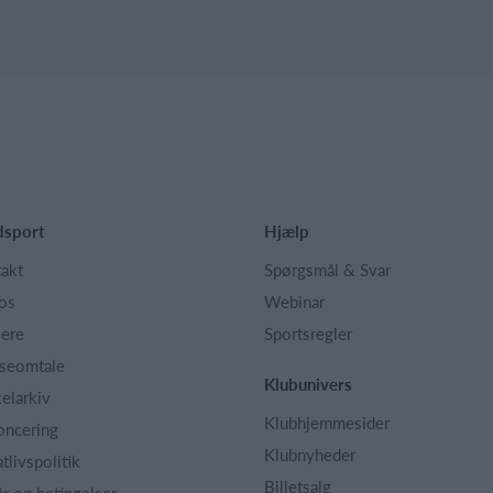
dsport
Hjælp
akt
Spørgsmål & Svar
os
Webinar
iere
Sportsregler
seomtale
Klubunivers
kelarkiv
Klubhjemmesider
oncering
Klubnyheder
atlivspolitik
Billetsalg
år og betingelser