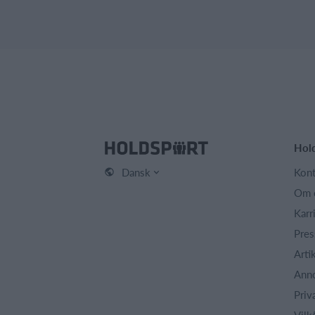
Hol
Dansk
Kont
Om 
Karr
Pres
Arti
Ann
Priv
Vilk