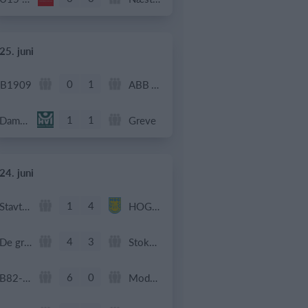
25. juni
0
1
B1909
ABB Veteran
1
1
Dame Senior
Greve
24. juni
1
4
Stavtrup
HOG OB50
4
3
De grønne bude
Stokehagen
6
0
B82-Fodbold-Fitness-U50
Modstander