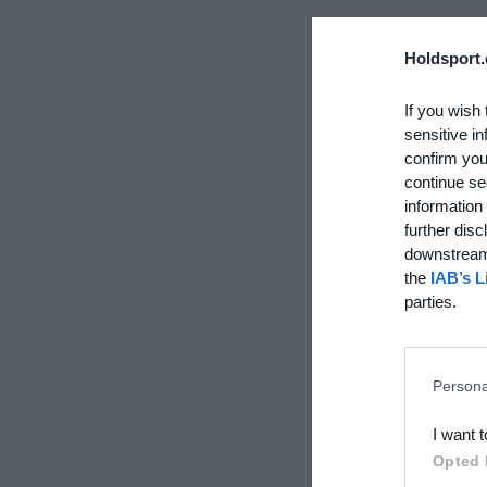
Holdsport.
If you wish 
sensitive in
confirm you
continue se
information 
further disc
downstream 
the
IAB’s L
parties.
Persona
I want 
Opted 