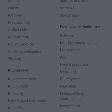
Kontakt
Spørgsmål & Svar
Om os
Webinar
Karriere
Sportsregler
Presseomtale
Fremhævede funktioner
Artikelarkiv
Kalender
Annoncering
Kontingentopkrævning
Privatlivspolitik
Hjemmeside
Vilkår og betingelser
App
Sitemap
Foreningssystem
Klubunivers
Webshop
Klubhjemmesider
Billetsystem
Klubnyheder
Regnskab
Billetsalg
Holdopstilling |
startopstilling
Foreningsadministration
Kampreferat
Klubinfo