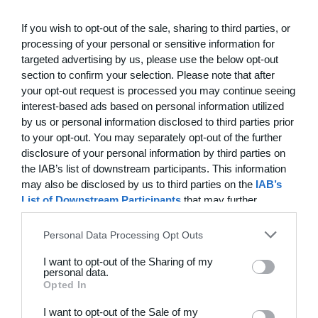
22. juni
If you wish to opt-out of the sale, sharing to third parties, or
processing of your personal or sensitive information for
targeted advertising by us, please use the below opt-out
0
0
FC Internationale (Superveteran)
Fodboldorkestret
section to confirm your selection. Please note that after
your opt-out request is processed you may continue seeing
2
5
+47 Sæson 2026
Modstander
interest-based ads based on personal information utilized
by us or personal information disclosed to third parties prior
3
1
Brede IF - Det grå guld
Hørsholm
to your opt-out. You may separately opt-out of the further
disclosure of your personal information by third parties on
the IAB’s list of downstream participants. This information
3
3
Hyrderne FC
Nordatlantisk DK
may also be disclosed by us to third parties on the
IAB’s
List of Downstream Participants
that may further
disclose it to other third parties.
21. juni
Personal Data Processing Opt Outs
7
0
BIF/ØHIK
Tranum GF
I want to opt-out of the Sharing of my
personal data.
Opted In
I want to opt-out of the Sale of my
20. juni