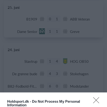
25. juni
0
1
B1909
ABB Veteran
1
1
Dame Senior
Greve
24. juni
1
4
Stavtrup
HOG OB50
4
3
De grønne bude
Stokehagen
6
0
B82-Fodbold-Fitness-U50
Modstander
3
0
Beierholm - Fodbold
Modstander
Holdsport.dk -
Do Not Process My Personal
Information