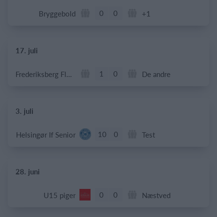
0
0
Bryggebold
+1
17. juli
1
0
Frederiksberg Floorball Fighters
De andre
3. juli
10
0
Helsingør If Senior
Test
28. juni
0
0
U15 piger
Næstved