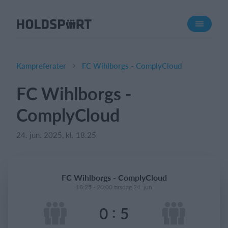
Om Holdsport
Om os
Mød os
Kampreferater
FC Wihlborgs - ComplyCloud
Karriere
FC Wihlborgs -
Presseomtale
ComplyCloud
Funktioner
Kalender
24. jun. 2025, kl. 18.25
Kontingentopkrævning
Hjemmeside
FC Wihlborgs - ComplyCloud
Webshop
18:25 - 20:00 tirsdag 24. jun
Billetsystem
:
0
5
Hvad koster det?