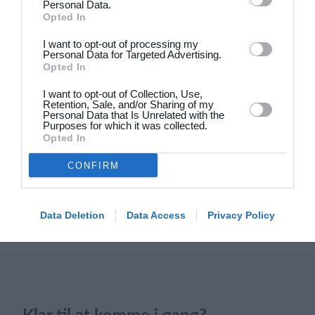
Personal Data.
Opted In
4
3
Solens Børn
SC Boca Vista
I want to opt-out of processing my
Personal Data for Targeted Advertising.
Opted In
19. juni
I want to opt-out of Collection, Use,
Retention, Sale, and/or Sharing of my
Personal Data that Is Unrelated with the
1
4
Drengene
FC Frederikberg
Purposes for which it was collected.
Opted In
1
4
Fuglebjerg IF Oldboys
Slagelse B&I
CONFIRM
Næste
Data Deletion
Data Access
Privacy Policy
Klar til at komme i gang?