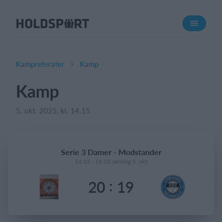
Om Holdsport
Om os
Mød os
Kampreferater
Kamp
Karriere
Kamp
Presseomtale
5. okt. 2025, kl. 14.15
Funktioner
Kalender
Kontingentopkrævning
Serie 3 Damer - Modstander
Hjemmeside
14:15 - 16:10 søndag 5. okt
Webshop
:
20
19
Billetsystem
Hvad koster det?