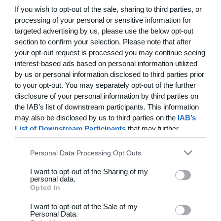
If you wish to opt-out of the sale, sharing to third parties, or
processing of your personal or sensitive information for
22. juni
targeted advertising by us, please use the below opt-out
section to confirm your selection. Please note that after
0
0
FC Internationale (Superveteran)
Fodboldorkestret
your opt-out request is processed you may continue seeing
interest-based ads based on personal information utilized
2
5
+47 Sæson 2026
Modstander
by us or personal information disclosed to third parties prior
to your opt-out. You may separately opt-out of the further
disclosure of your personal information by third parties on
3
1
Brede IF - Det grå guld
Hørsholm
the IAB’s list of downstream participants. This information
may also be disclosed by us to third parties on the
IAB’s
3
3
Hyrderne FC
Nordatlantisk DK
List of Downstream Participants
that may further
disclose it to other third parties.
Personal Data Processing Opt Outs
21. juni
I want to opt-out of the Sharing of my
personal data.
7
0
BIF/ØHIK
Tranum GF
Opted In
I want to opt-out of the Sale of my
Personal Data.