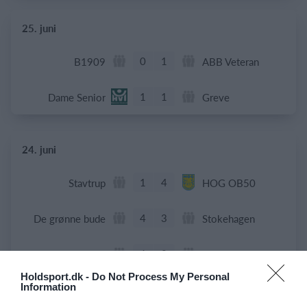
25. juni
0
1
B1909
ABB Veteran
1
1
Dame Senior
Greve
24. juni
1
4
Stavtrup
HOG OB50
4
3
De grønne bude
Stokehagen
6
0
B82-Fodbold-Fitness-U50
Modstander
Holdsport.dk -
Do Not Process My Personal
Information
3
0
Beierholm - Fodbold
Modstander