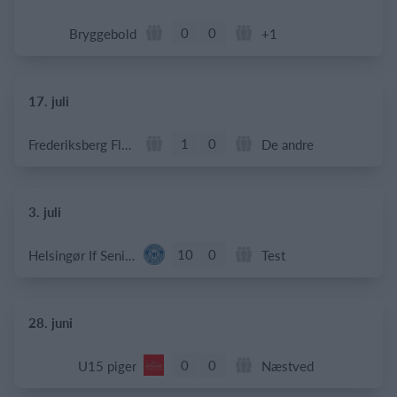
0
0
Bryggebold
+1
17. juli
1
0
Frederiksberg Floorball Fighters
De andre
3. juli
10
0
Helsingør If Senior
Test
28. juni
0
0
U15 piger
Næstved