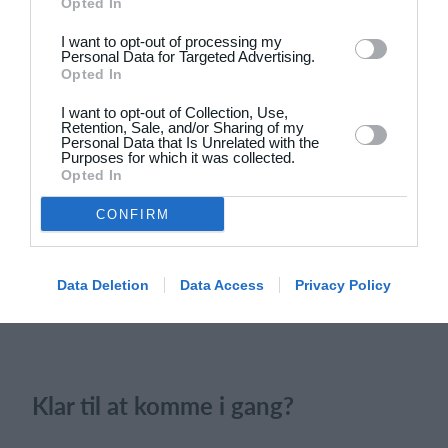
Opted In
20. juni
I want to opt-out of processing my
4
3
Solens Børn
SC Boca Vista
Personal Data for Targeted Advertising.
Opted In
I want to opt-out of Collection, Use,
Retention, Sale, and/or Sharing of my
19. juni
Personal Data that Is Unrelated with the
Purposes for which it was collected.
Opted In
1
4
Drengene
FC Frederikberg
CONFIRM
Næste
Data Deletion
Data Access
Privacy Policy
Klar til at komme i gang?