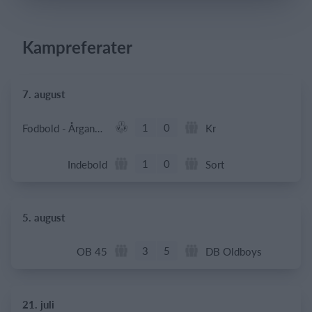
Kampreferater
Log på
7. august
1
0
Fodbold - Årgang 2014
Kr
1
0
Indebold
Sort
5. august
3
5
OB 45
DB Oldboys
21. juli