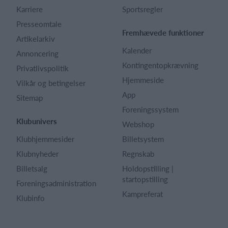
Karriere
Sportsregler
Presseomtale
Fremhævede funktioner
Artikelarkiv
Kalender
Annoncering
Kontingentopkrævning
Privatlivspolitik
Hjemmeside
Vilkår og betingelser
App
Sitemap
Foreningssystem
Klubunivers
Webshop
Klubhjemmesider
Billetsystem
Klubnyheder
Regnskab
Billetsalg
Holdopstilling |
startopstilling
Foreningsadministration
Kampreferat
Klubinfo