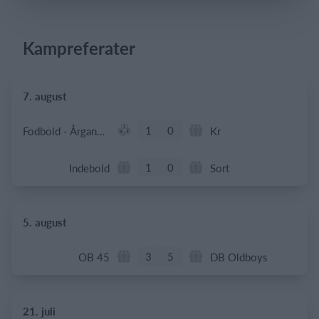
Kampreferater
Log på
7. august
1
0
Fodbold - Årgang 2014
Kr
1
0
Indebold
Sort
5. august
3
5
OB 45
DB Oldboys
21. juli