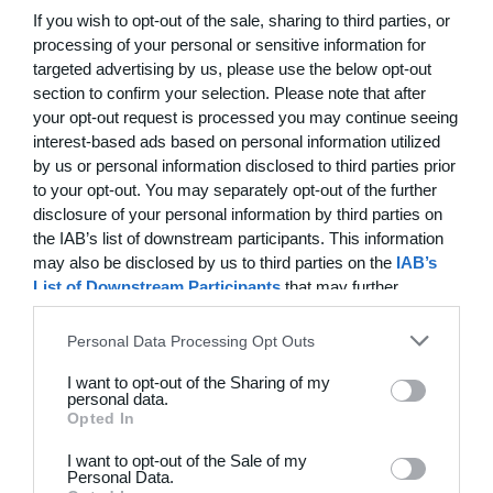
If you wish to opt-out of the sale, sharing to third parties, or
processing of your personal or sensitive information for
22. juni
targeted advertising by us, please use the below opt-out
section to confirm your selection. Please note that after
0
0
FC Internationale (Superveteran)
Fodboldorkestret
your opt-out request is processed you may continue seeing
interest-based ads based on personal information utilized
2
5
+47 Sæson 2026
Modstander
by us or personal information disclosed to third parties prior
to your opt-out. You may separately opt-out of the further
disclosure of your personal information by third parties on
3
1
Brede IF - Det grå guld
Hørsholm
the IAB’s list of downstream participants. This information
may also be disclosed by us to third parties on the
IAB’s
3
3
Hyrderne FC
Nordatlantisk DK
List of Downstream Participants
that may further
disclose it to other third parties.
Personal Data Processing Opt Outs
21. juni
I want to opt-out of the Sharing of my
personal data.
7
0
BIF/ØHIK
Tranum GF
Opted In
I want to opt-out of the Sale of my
Personal Data.