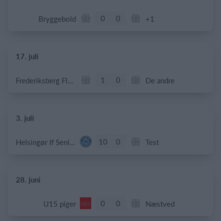
0
0
Bryggebold
+1
17. juli
1
0
Frederiksberg Floorball Fighters
De andre
3. juli
10
0
Helsingør If Senior
Test
28. juni
0
0
U15 piger
Næstved