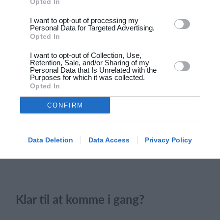
Opted In
20. juni
I want to opt-out of processing my
4
3
Solens Børn
SC Boca Vista
Personal Data for Targeted Advertising.
Opted In
I want to opt-out of Collection, Use,
Retention, Sale, and/or Sharing of my
19. juni
Personal Data that Is Unrelated with the
Purposes for which it was collected.
Opted In
1
4
Drengene
FC Frederikberg
CONFIRM
Næste
Data Deletion
Data Access
Privacy Policy
Klar til at komme i gang?