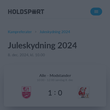
Om Holdsport
Om os
Mød os
Kampreferater
Juleskydning 2024
Karriere
Juleskydning 2024
Presseomtale
8. dec. 2024, kl. 10.00
Funktioner
Kalender
Kontingentopkrævning
Alle - Modstander
Hjemmeside
10:00 - 12:00 søndag 8. dec
Webshop
:
1
0
Billetsystem
Hvad koster det?