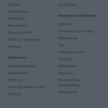
Karriere
Sportsregler
Presseomtale
Fremhævede funktioner
Artikelarkiv
Kalender
Annoncering
Kontingentopkrævning
Privatlivspolitik
Hjemmeside
Vilkår og betingelser
App
Sitemap
Foreningssystem
Klubunivers
Webshop
Klubhjemmesider
Billetsystem
Klubnyheder
Regnskab
Billetsalg
Holdopstilling |
startopstilling
Foreningsadministration
Kampreferat
Klubinfo