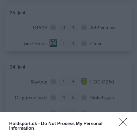
25. juni
0
1
B1909
ABB Veteran
1
1
Dame Senior
Greve
24. juni
1
4
Stavtrup
HOG OB50
4
3
De grønne bude
Stokehagen
6
0
B82-Fodbold-Fitness-U50
Modstander
Holdsport.dk -
Do Not Process My Personal
Information
3
0
Beierholm - Fodbold
Modstander