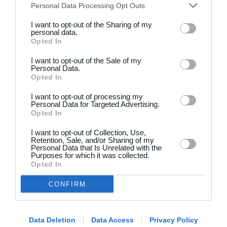
2
5
+47 Sæson 2026
Modstander
Personal Data Processing Opt Outs
I want to opt-out of the Sharing of my
3
1
Brede IF - Det grå guld
Hørsholm
personal data.
Opted In
3
3
Hyrderne FC
Nordatlantisk DK
I want to opt-out of the Sale of my
Personal Data.
Opted In
21. juni
I want to opt-out of processing my
Personal Data for Targeted Advertising.
Opted In
7
0
BIF/ØHIK
Tranum GF
I want to opt-out of Collection, Use,
Retention, Sale, and/or Sharing of my
Personal Data that Is Unrelated with the
20. juni
Purposes for which it was collected.
Opted In
4
3
Solens Børn
SC Boca Vista
CONFIRM
19. juni
Data Deletion
Data Access
Privacy Policy