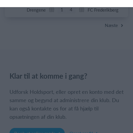
1
4
Drengene
FC Frederikberg
Næste
Klar til at komme i gang?
Udforsk Holdsport, eller opret en konto med det
samme og begynd at administrere din klub. Du
kan også kontakte os for at få hjælp til
opsætningen af din klub.