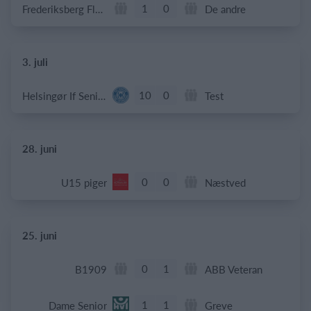
1
0
Frederiksberg Floorball Fighters
De andre
3. juli
10
0
Helsingør If Senior
Test
28. juni
0
0
U15 piger
Næstved
25. juni
0
1
B1909
ABB Veteran
1
1
Dame Senior
Greve