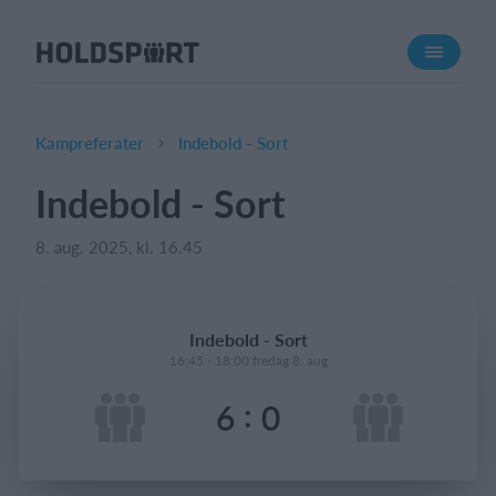
Om Holdsport
Om os
Mød os
Kampreferater
Indebold - Sort
Karriere
Indebold - Sort
Presseomtale
8. aug. 2025, kl. 16.45
Funktioner
Kalender
Kontingentopkrævning
Indebold - Sort
Hjemmeside
16:45 - 18:00 fredag 8. aug
Webshop
:
6
0
Billetsystem
Hvad koster det?