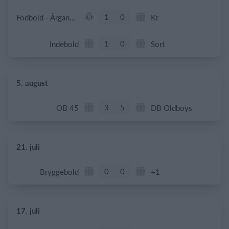
1
0
Fodbold - Årgang 2014
Kr
1
0
Indebold
Sort
5. august
3
5
OB 45
DB Oldboys
21. juli
0
0
Bryggebold
+1
17. juli