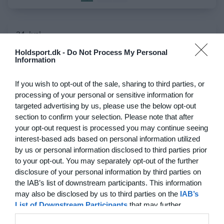
24. juni
Holdsport.dk -
Do Not Process My Personal
1
4
Stavtrup
HOG OB50
Information
4
3
De grønne bude
Stokehagen
If you wish to opt-out of the sale, sharing to third parties, or
processing of your personal or sensitive information for
targeted advertising by us, please use the below opt-out
6
0
B82-Fodbold-Fitness-U50
Modstander
section to confirm your selection. Please note that after
your opt-out request is processed you may continue seeing
3
0
Beierholm - Fodbold
Modstander
interest-based ads based on personal information utilized
by us or personal information disclosed to third parties prior
to your opt-out. You may separately opt-out of the further
disclosure of your personal information by third parties on
22. juni
the IAB’s list of downstream participants. This information
may also be disclosed by us to third parties on the
IAB’s
0
0
FC Internationale (Superveteran)
Fodboldorkestret
List of Downstream Participants
that may further
disclose it to other third parties.