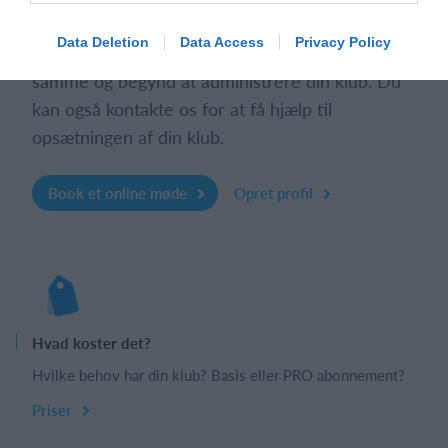
Data Deletion
Data Access
Privacy Policy
Udforsk Holdsport, eller opret en konto med det
samme og begynd at administrere din klub. Du
kan også kontakte os for at få hjælp til
opsætningen af din klub.
Book et online møde
Opret profil
Hvad koster det?
Hvilke behov har din klub? Basis eller PRO abonnement?
Priser