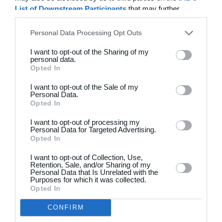
List of Downstream Participants
that may further
disclose it to other third parties.
1
4
Drengene
FC Frederikberg
Personal Data Processing Opt Outs
1
4
Fuglebjerg IF Oldboys
Slagelse B&I
I want to opt-out of the Sharing of my
personal data.
Opted In
18. juni
I want to opt-out of the Sale of my
Personal Data.
Opted In
4
2
BKSK-06
De Røde Djævle
I want to opt-out of processing my
Personal Data for Targeted Advertising.
Næste
Opted In
I want to opt-out of Collection, Use,
Retention, Sale, and/or Sharing of my
Personal Data that Is Unrelated with the
Purposes for which it was collected.
Opted In
CONFIRM
Klar til at komme i gang?