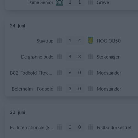
1
1
Dame Senior
Greve
24. juni
1
4
Stavtrup
HOG OB50
4
3
De grønne bude
Stokehagen
6
0
B82-Fodbold-Fitness-U50
Modstander
3
0
Beierholm - Fodbold
Modstander
22. juni
0
0
FC Internationale (Superveteran)
Fodboldorkestret