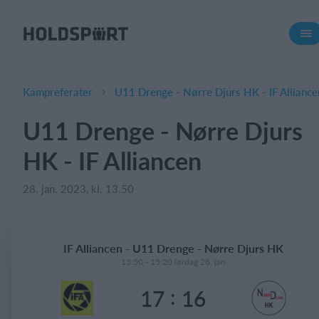
Om Holdsport
Om os
Mød os
Kampreferater
U11 Drenge - Nørre Djurs HK - IF Alliance
Karriere
U11 Drenge - Nørre Djurs
Presseomtale
HK - IF Alliancen
Funktioner
Kalender
28. jan. 2023, kl. 13.50
Kontingentopkrævning
Hjemmeside
IF Alliancen - U11 Drenge - Nørre Djurs HK
Webshop
13:50 - 15:20 lørdag 28. jan
Billetsystem
:
17
16
Hvad koster det?