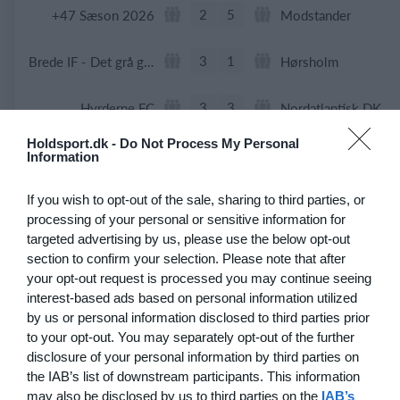
2
5
+47 Sæson 2026
Modstander
3
1
Brede IF - Det grå guld
Hørsholm
3
3
Hyrderne FC
Nordatlantisk DK
Holdsport.dk -
Do Not Process My Personal
Information
21. juni
If you wish to opt-out of the sale, sharing to third parties, or
7
0
BIF/ØHIK
Tranum GF
processing of your personal or sensitive information for
targeted advertising by us, please use the below opt-out
section to confirm your selection. Please note that after
your opt-out request is processed you may continue seeing
20. juni
interest-based ads based on personal information utilized
by us or personal information disclosed to third parties prior
4
3
Solens Børn
SC Boca Vista
to your opt-out. You may separately opt-out of the further
disclosure of your personal information by third parties on
the IAB’s list of downstream participants. This information
may also be disclosed by us to third parties on the
IAB’s
19. juni