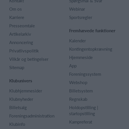
Kontakt
Spørgsmål & Svar
Om os
Webinar
Karriere
Sportsregler
Presseomtale
Fremhævede funktioner
Artikelarkiv
Kalender
Annoncering
Kontingentopkrævning
Privatlivspolitik
Hjemmeside
Vilkår og betingelser
App
Sitemap
Foreningssystem
Klubunivers
Webshop
Klubhjemmesider
Billetsystem
Klubnyheder
Regnskab
Billetsalg
Holdopstilling |
startopstilling
Foreningsadministration
Kampreferat
Klubinfo