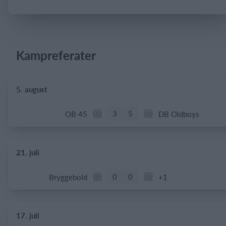
Log på
Kampreferater
5. august
3
5
OB 45
DB Oldboys
21. juli
0
0
Bryggebold
+1
17. juli