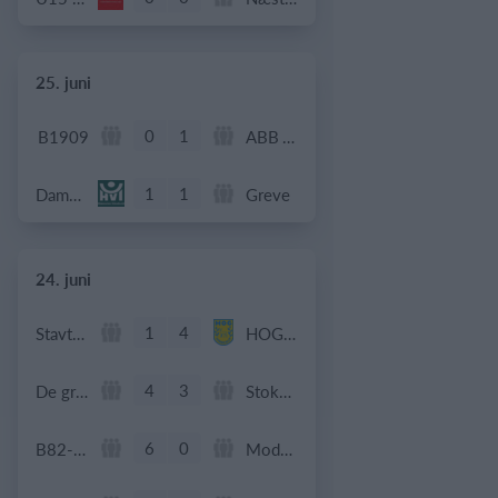
25. juni
0
1
B1909
ABB Veteran
1
1
Dame Senior
Greve
24. juni
1
4
Stavtrup
HOG OB50
4
3
De grønne bude
Stokehagen
6
0
B82-Fodbold-Fitness-U50
Modstander