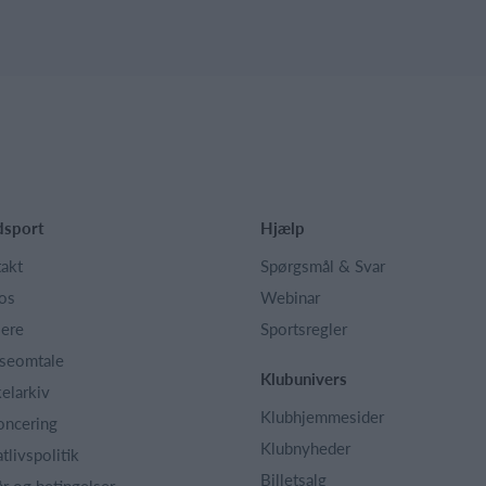
dsport
Hjælp
akt
Spørgsmål & Svar
os
Webinar
iere
Sportsregler
seomtale
Klubunivers
kelarkiv
Klubhjemmesider
oncering
Klubnyheder
atlivspolitik
Billetsalg
år og betingelser