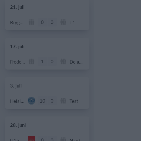
21. juli
0
0
Bryggebold
+1
17. juli
1
0
Frederiksberg Floorball Fighters
De andre
3. juli
10
0
Helsingør If Senior
Test
28. juni
0
0
U15 piger
Næstved