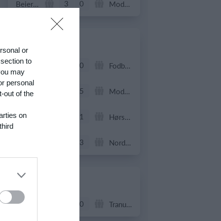
3
0
Beierholm - Fodbold
Modstander
22. juni
ersonal or
 section to
0
0
FC Internationale (Superveteran)
Fodboldorkestret
 you may
or personal
2
5
+47 Sæson 2026
Modstander
-out of the
arties on
3
1
Brede IF - Det grå guld
Hørsholm
third
3
3
Hyrderne FC
Nordatlantisk DK
21. juni
7
0
BIF/ØHIK
Tranum GF