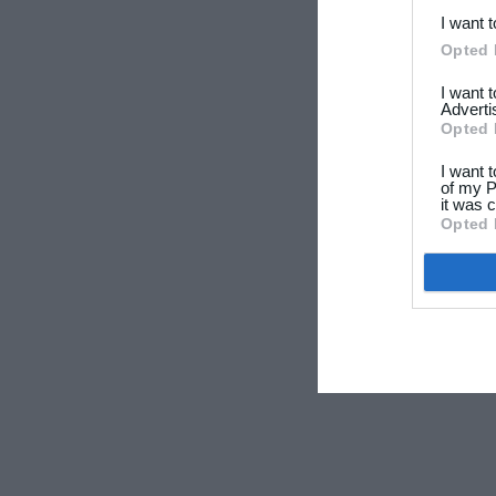
I want 
Opted 
I want 
Adverti
Opted 
I want 
of my P
it was c
Opted 