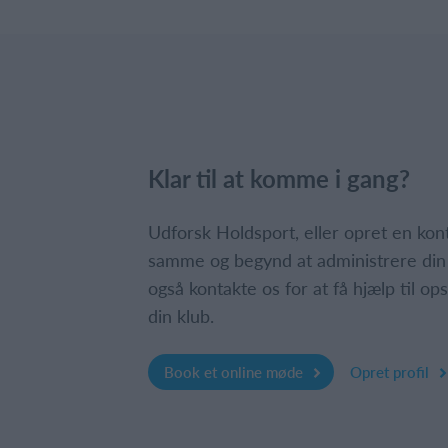
Klar til at komme i gang?
Udforsk Holdsport, eller opret en ko
samme og begynd at administrere din
også kontakte os for at få hjælp til o
din klub.
Book et online møde
Opret profil