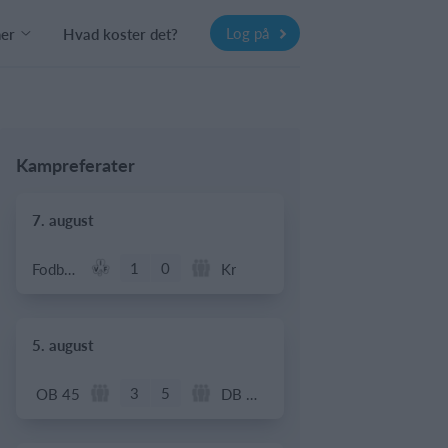
Log på
ner
Hvad koster det?
Kampreferater
7. august
1
0
Fodbold - Årgang 2014
Kr
5. august
3
5
OB 45
DB Oldboys