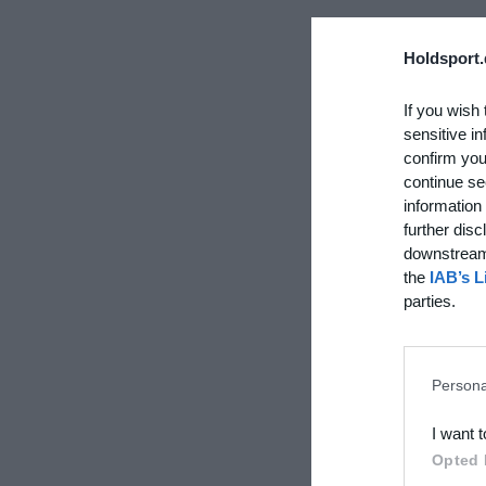
Holdsport.
If you wish 
sensitive in
confirm you
continue se
information 
further disc
downstream 
the
IAB’s L
parties.
Persona
I want 
Opted 