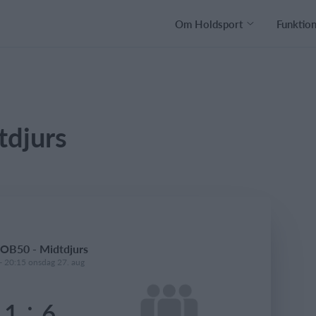
Om Holdsport
Funktio
djurs
OB50 - Midtdjurs
- 20:15 onsdag 27. aug
:
1
6