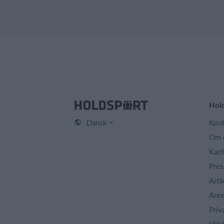
Hol
Dansk
Kont
Om 
Karr
Pres
Arti
Ann
Priv
Vilk