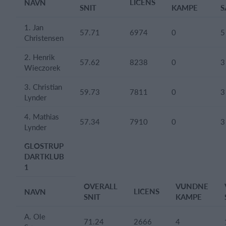
LICENS
NAVN
SNIT
KAMPE
S
1. Jan
57.71
6974
0
5
Christensen
2. Henrik
57.62
8238
0
3
Wieczorek
3. Christian
59.73
7811
0
3
Lynder
4. Mathias
57.34
7910
0
3
Lynder
GLOSTRUP
DARTKLUB
1
OVERALL
VUNDNE
LICENS
NAVN
SNIT
KAMPE
A. Ole
71.24
2666
4