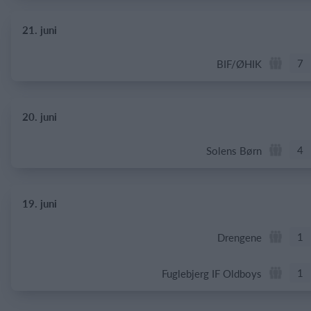
21. juni
7
BIF/ØHIK
20. juni
4
Solens Børn
19. juni
1
Drengene
1
Fuglebjerg IF Oldboys