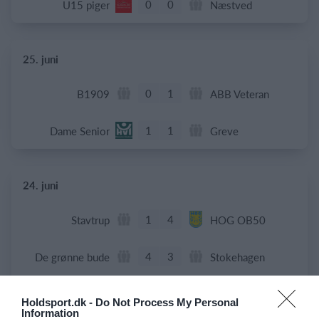
0
0
U15 piger
Næstved
25. juni
0
1
B1909
ABB Veteran
1
1
Dame Senior
Greve
24. juni
1
4
Stavtrup
HOG OB50
4
3
De grønne bude
Stokehagen
6
0
B82-Fodbold-Fitness-U50
Modstander
Holdsport.dk -
Do Not Process My Personal
Information