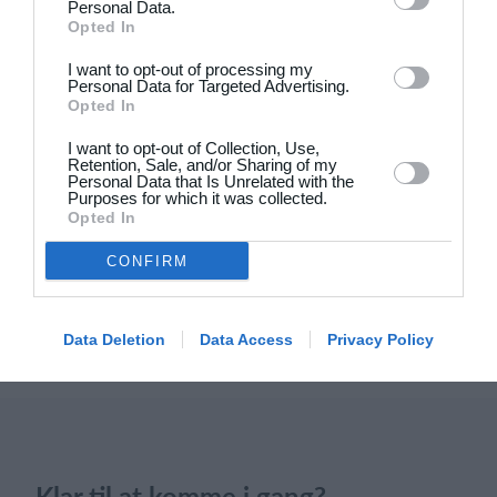
Personal Data.
Opted In
20. juni
I want to opt-out of processing my
Personal Data for Targeted Advertising.
Opted In
4
3
Solens Børn
SC Boca Vista
I want to opt-out of Collection, Use,
Retention, Sale, and/or Sharing of my
Personal Data that Is Unrelated with the
19. juni
Purposes for which it was collected.
Opted In
1
4
Drengene
FC Frederikberg
CONFIRM
Næste
Data Deletion
Data Access
Privacy Policy
Klar til at komme i gang?