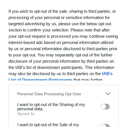
3
0
Beierholm - Fodbold
Modstander
If you wish to opt-out of the sale, sharing to third parties, or
processing of your personal or sensitive information for
targeted advertising by us, please use the below opt-out
22. juni
section to confirm your selection. Please note that after
your opt-out request is processed you may continue seeing
0
0
FC Internationale (Superveteran)
Fodboldorkestret
interest-based ads based on personal information utilized
by us or personal information disclosed to third parties prior
2
5
+47 Sæson 2026
Modstander
to your opt-out. You may separately opt-out of the further
disclosure of your personal information by third parties on
the IAB’s list of downstream participants. This information
3
1
Brede IF - Det grå guld
Hørsholm
may also be disclosed by us to third parties on the
IAB’s
List of Downstream Participants
that may further
3
3
Hyrderne FC
Nordatlantisk DK
disclose it to other third parties.
Personal Data Processing Opt Outs
I want to opt-out of the Sharing of my
21. juni
personal data.
Opted In
7
0
BIF/ØHIK
Tranum GF
I want to opt-out of the Sale of my