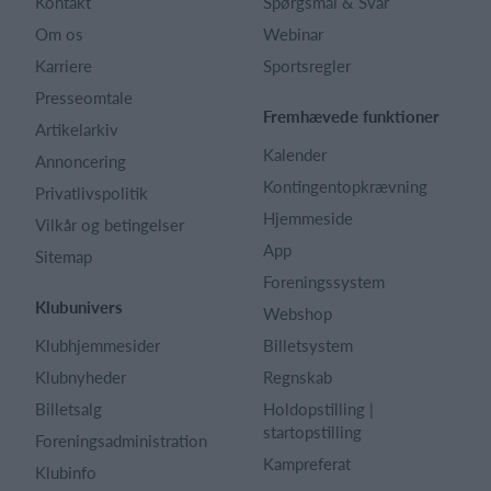
Kontakt
Spørgsmål & Svar
Om os
Webinar
Karriere
Sportsregler
Presseomtale
Fremhævede funktioner
Artikelarkiv
Kalender
Annoncering
Kontingentopkrævning
Privatlivspolitik
Hjemmeside
Vilkår og betingelser
App
Sitemap
Foreningssystem
Klubunivers
Webshop
Klubhjemmesider
Billetsystem
Klubnyheder
Regnskab
Billetsalg
Holdopstilling |
startopstilling
Foreningsadministration
Kampreferat
Klubinfo