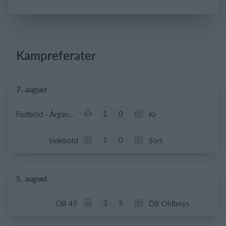
Log på
Kampreferater
7. august
1
0
Fodbold - Årgang 2014
Kr
1
0
Indebold
Sort
5. august
3
5
OB 45
DB Oldboys