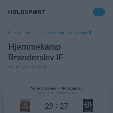
Om Holdsport
Om os
Mød os
Kampreferater
Hjemmekamp - Brønderslev IF
Karriere
Hjemmekamp -
Presseomtale
Brønderslev IF
Funktioner
Kalender
11. jan. 2026, kl. 13.50
Kontingentopkrævning
Hjemmeside
Serie 1 Damer - Modstander
Webshop
13:50 - 14:50 søndag 11. jan
Billetsystem
:
29
27
Hvad koster det?