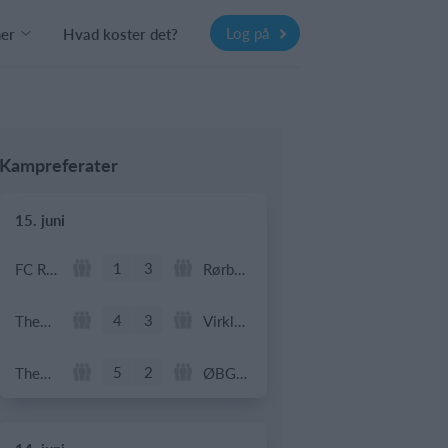
Log på
ner
Hvad koster det?
Kampreferater
15. juni
1
3
FC Rudersdal
Rørbæk FC
4
3
Them GF Årgang 2017
Virklund B. 2
5
2
Them GF Årgang 2017
ØBG Silkeborg 5