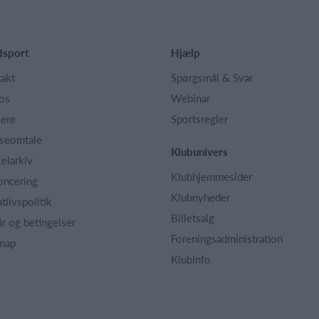
dsport
Hjælp
akt
Spørgsmål & Svar
os
Webinar
iere
Sportsregler
seomtale
Klubunivers
kelarkiv
Klubhjemmesider
oncering
Klubnyheder
atlivspolitik
Billetsalg
år og betingelser
Foreningsadministration
map
Klubinfo