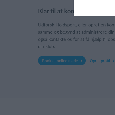
Klar til at komme i gang?
Udforsk Holdsport, eller opret en ko
samme og begynd at administrere din
også kontakte os for at få hjælp til o
din klub.
Book et online møde
Opret profil