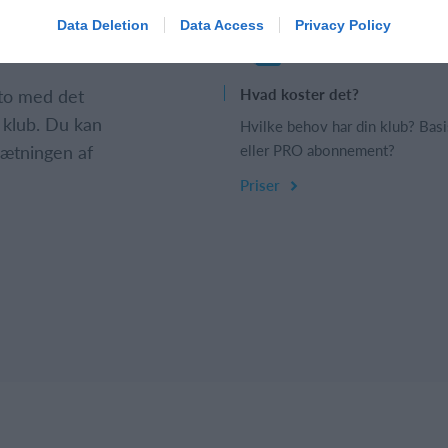
Data Deletion
Data Access
Privacy Policy
nto med det
Hvad koster det?
 klub. Du kan
Hvilke behov har din klub? Basi
psætningen af
eller PRO abonnement?
Priser