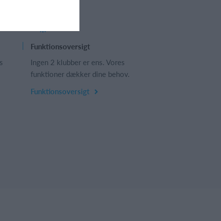
Funktionsoversigt
s
Ingen 2 klubber er ens. Vores
funktioner dækker dine behov.
Funktionsoversigt