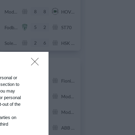
8
8
Modstander
HOVEDTURNERINGEN.
5
2
Fodbold U10 drenge
ST70
2
6
Solens Børn
HSK Cristiano Cph.
11. juni
ersonal or
4
4
BKSK-06
Fionias Engle
 section to
 you may
5
3
Randers Raptors Flexhold
Modstander
or personal
-out of the
5
1
OLDBOY`S +50 2026.
Modstander
arties on
third
4
2
Modstander
ABB Veteran