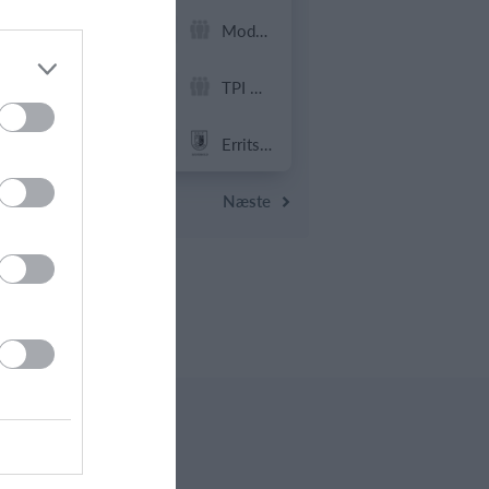
4
0
Brede IF - Det grå guld
Modstander
25
30
Stjernen IF
TPI Herre
0
0
4. Damer
Erritsø G&IF
Forrige
Næste