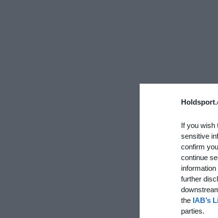
Holdsport.
If you wish 
sensitive in
confirm you
continue se
information 
further disc
downstream 
the
IAB’s L
parties.