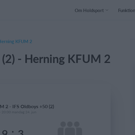
Om Holdsport
Funktio
 Herning KFUM 2
 (2) - Herning KFUM 2
 2 - IFS Oldboys +50 (2)
- 20:00 mandag 24. jun
:
9
3