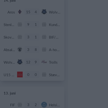
14. juni
15
4
Aros
Wolves
9
1
Stenlille u11 drenge
Kundby
3
1
Skovsgaard B
BIF/ØHIK
3
8
Absalons Boldklub af 2012
A-holdet
12
9
Wolves
Trolls
0
0
U15 piger
Stævne Beach håndbold - Ishøj
13. juni
3
2
FIF
Helsingør If Senior