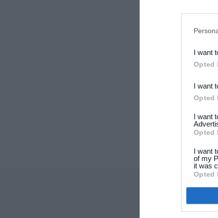
Persona
I want 
Opted 
I want 
Opted 
I want 
Adverti
Opted 
I want 
of my P
it was c
Opted 