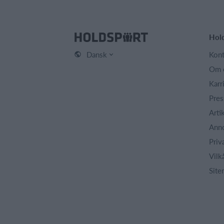
Hol
Dansk
Kont
Om 
Karr
Pres
Arti
Ann
Priv
Vilk
Site