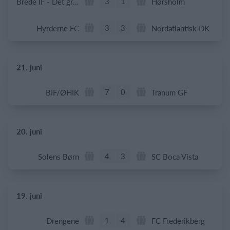
3
1
Brede IF - Det grå guld
Hørsholm
3
3
Hyrderne FC
Nordatlantisk DK
21. juni
7
0
BIF/ØHIK
Tranum GF
20. juni
4
3
Solens Børn
SC Boca Vista
19. juni
1
4
Drengene
FC Frederikberg