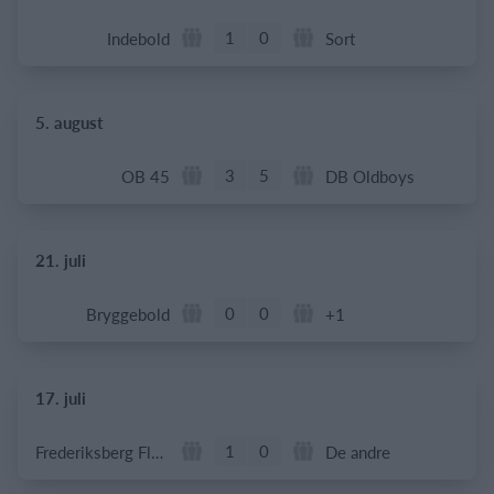
1
0
Indebold
Sort
5. august
3
5
OB 45
DB Oldboys
21. juli
0
0
Bryggebold
+1
17. juli
1
0
Frederiksberg Floorball Fighters
De andre