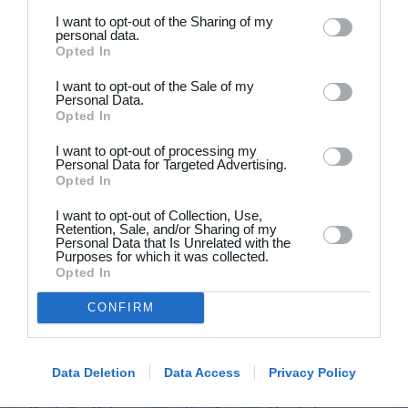
24. juni
I want to opt-out of the Sharing of my
personal data.
Opted In
1
4
Stavtrup
HOG OB50
I want to opt-out of the Sale of my
Personal Data.
4
3
De grønne bude
Stokehagen
Opted In
I want to opt-out of processing my
6
0
B82-Fodbold-Fitness-U50
Modstander
Personal Data for Targeted Advertising.
Opted In
3
0
Beierholm - Fodbold
Modstander
I want to opt-out of Collection, Use,
Retention, Sale, and/or Sharing of my
Personal Data that Is Unrelated with the
Purposes for which it was collected.
22. juni
Opted In
CONFIRM
0
0
FC Internationale (Superveteran)
Fodboldorkestret
2
5
+47 Sæson 2026
Modstander
Data Deletion
Data Access
Privacy Policy