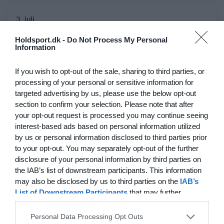
3. juli
Holdsport.dk -
Do Not Process My Personal
10
0
Helsingør If Senior
Test
Information
If you wish to opt-out of the sale, sharing to third parties, or
28. juni
processing of your personal or sensitive information for
targeted advertising by us, please use the below opt-out
section to confirm your selection. Please note that after
0
0
U15 piger
Næstved
your opt-out request is processed you may continue seeing
interest-based ads based on personal information utilized
by us or personal information disclosed to third parties prior
25. juni
to your opt-out. You may separately opt-out of the further
disclosure of your personal information by third parties on
0
1
B1909
ABB Veteran
the IAB’s list of downstream participants. This information
may also be disclosed by us to third parties on the
IAB’s
List of Downstream Participants
that may further
1
1
Dame Senior
Greve
disclose it to other third parties.
Personal Data Processing Opt Outs