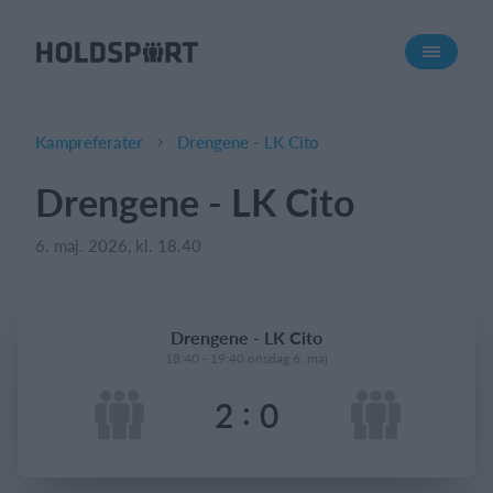
Om Holdsport
Om os
Mød os
Kampreferater
Drengene - LK Cito
Karriere
Drengene - LK Cito
Presseomtale
6. maj. 2026, kl. 18.40
Funktioner
Kalender
Kontingentopkrævning
Drengene - LK Cito
Hjemmeside
18:40 - 19:40 onsdag 6. maj
Webshop
:
2
0
Billetsystem
Hvad koster det?