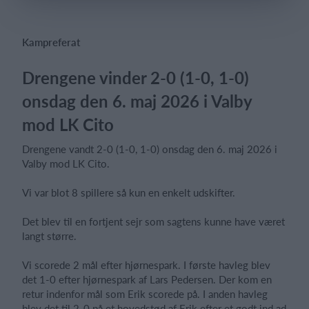
Kampreferat
Log på
Drengene vinder 2-0 (1-0, 1-0)
onsdag den 6. maj 2026 i Valby
mod LK Cito
Drengene vandt 2-0 (1-0, 1-0) onsdag den 6. maj 2026 i
Valby mod LK Cito.
Vi var blot 8 spillere så kun en enkelt udskifter.
Det blev til en fortjent sejr som sagtens kunne have været
langt større.
Vi scorede 2 mål efter hjørnespark. I første havleg blev
det 1-0 efter hjørnespark af Lars Pedersen. Der kom en
retur indenfor mål som Erik scorede på. I anden havleg
blev det til 2-0 på et hovedstød af Erik efter et godt ind ad